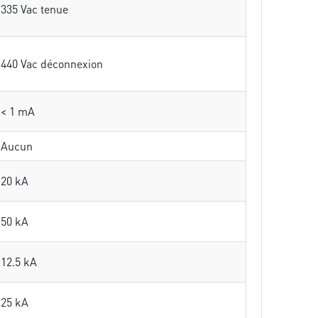
335 Vac tenue
440 Vac déconnexion
< 1 mA
Aucun
20 kA
50 kA
12.5 kA
25 kA