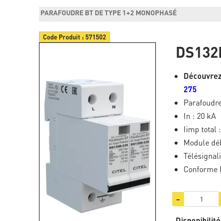
PARAFOUDRE BT DE TYPE 1+2 MONOPHASÉ
Code Produit :
571502
DS132
Découvrez
275
Parafoudre
In : 20 kA
Iimp total
Module dé
Télésignali
Conforme 
−
Disponibilité