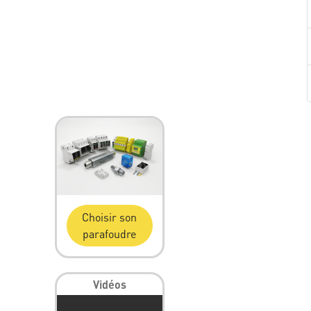
Choisir son
parafoudre
Vidéos