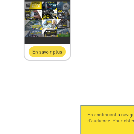
En savoir plus
En continuant à navigu
d'audience. Pour obte