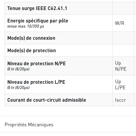
Tenue surge IEEE C62.41.1
Energie spécifique par pôle
W/R
tenue max. 10/350 µs
Mode(s) de connexion
Mode(s) de protection
Up
Niveau de protection N/PE
N/PE
@ In (8/20µs)
Up
Niveau de protection L/PE
L/PE
@ In (8/20µs)
Courant de court-circuit admissible
Isccr
Propriétés Mécaniques