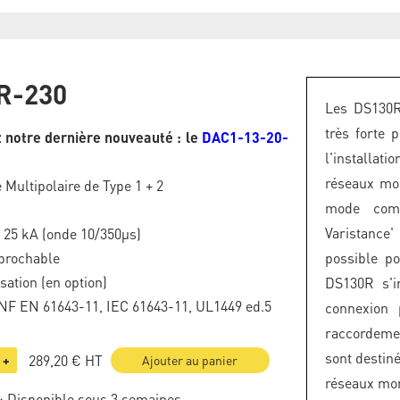
R-230
Les DS130R
très forte 
 notre dernière nouveauté : le
DAC1-13-20-
l'installat
réseaux mo
 Multipolaire de Type 1 + 2
mode comm
Varistance
 : 25 kA (onde 10/350µs)
brochable
possible p
sation (en option)
DS130R s'i
NF EN 61643-11, IEC 61643-11, UL1449 ed.5
connexion 
raccordeme
sont destin
289,20 €
HT
+
Ajouter au panier
réseaux mon
: Disponible sous 3 semaines