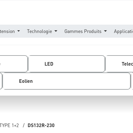
tension
Technologie
Gammes Produits
Applicat
e
LED
Tele
Eolien
TYPE 1+2
/
DS132R-230