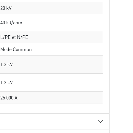
20 kV
40 kJ/ohm
L/PE et N/PE
Mode Commun
1.3 kV
1.3 kV
25 000 A