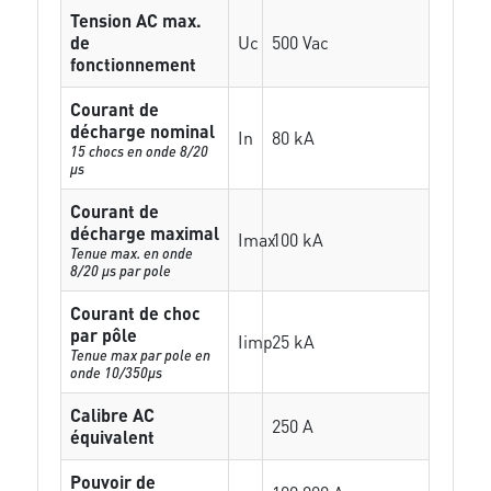
Tension AC max.
de
Uc
500 Vac
fonctionnement
Courant de
décharge nominal
In
80 kA
15 chocs en onde 8/20
µs
Courant de
décharge maximal
Imax
100 kA
Tenue max. en onde
8/20 µs par pole
Courant de choc
par pôle
Iimp
25 kA
Tenue max par pole en
onde 10/350µs
Calibre AC
250 A
équivalent
Pouvoir de