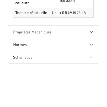
100 000 A
coupure
Tension résiduelle
Up
< 0.5 kV @ 25 kA
Propriétés Mécaniques
Normes
Schematics