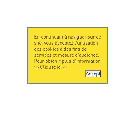
En continuant à naviguer sur ce
site, vous acceptez l'utilisation
des cookies à des fins de
services et mesure d'audience.
Pour obtenir plus d'information
>>
Cliquez ici
<<
Accept
CONTACTEZ-
CITEL
NOUS
La société
Spécialiste de la
CITEL - 29 boulevard
protection foudre
Edgar Quinet
Une présence
75014 Paris - France