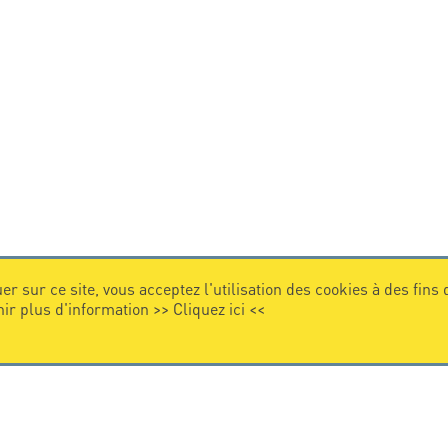
er sur ce site, vous acceptez l'utilisation des cookies à des fins
nir plus d'information >>
Cliquez ici
<<
VIDEO
Citel en vidéo