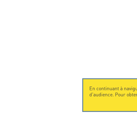
En continuant à navigu
d'audience. Pour obte
CONTACTEZ-NOUS
CITEL
CITEL - 29 boulevard Edgar Quinet
La société