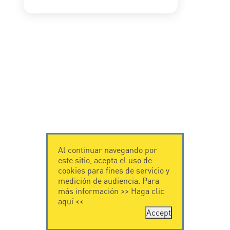
Al continuar navegando por
este sitio, acepta el uso de
cookies para fines de servicio y
medición de audiencia. Para
más información >>
Haga clic
aquí
<<
Accept