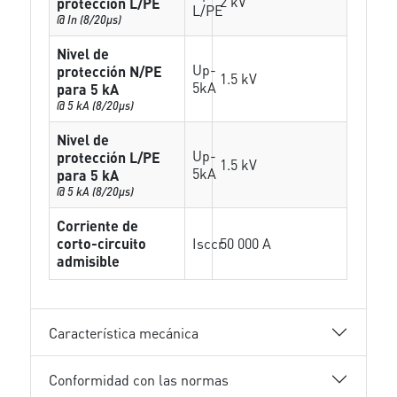
2 kV
protección L/PE
L/PE
@ In (8/20µs)
Nivel de
Up-
protección N/PE
1.5 kV
5kA
para 5 kA
@ 5 kA (8/20µs)
Nivel de
Up-
protección L/PE
1.5 kV
5kA
para 5 kA
@ 5 kA (8/20µs)
Corriente de
corto-circuito
Isccr
50 000 A
admisible
Característica mecánica
Conformidad con las normas