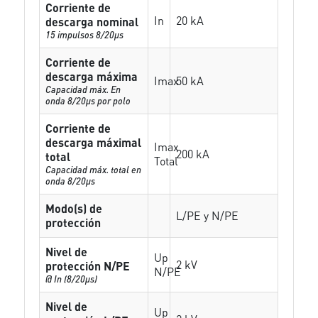
Corriente de
In
20 kA
descarga nominal
15 impulsos 8/20µs
Corriente de
descarga máxima
Imax
50 kA
Capacidad máx. En
onda 8/20µs por polo
Corriente de
descarga máximal
Imax
200 kA
total
Total
Capacidad máx. total en
onda 8/20µs
Modo(s) de
L/PE y N/PE
protección
Nivel de
Up
2 kV
protección N/PE
N/PE
@ In (8/20µs)
Nivel de
Up