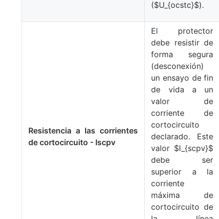
(
$U_{ocstc}$
).
El protector
debe resistir de
forma segura
(desconexión)
un ensayo de fin
de vida a un
valor de
corriente de
cortocircuito
Resistencia a las corrientes
declarado. Este
de cortocircuito - Iscpv
valor
$I_{scpv}$
debe ser
superior a la
corriente
máxima de
cortocircuito de
la línea