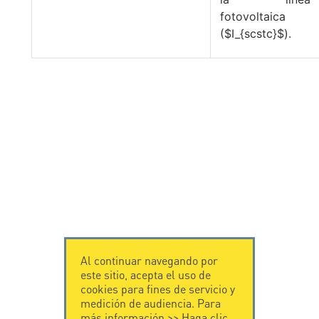
fotovoltaica
(
$I_{scstc}$
).
Al continuar navegando por
este sitio, acepta el uso de
cookies para fines de servicio y
medición de audiencia. Para
más información >>
Haga clic