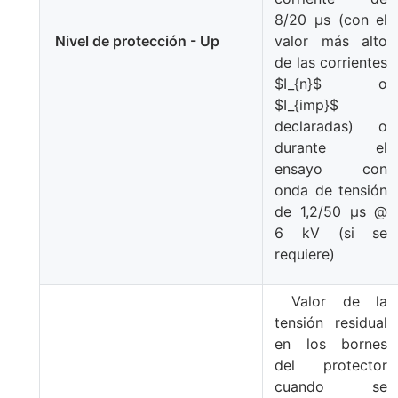
8/20 μs (con el
Nivel de protección - Up
valor más alto
de las corrientes
$I_{n}$ o
$I_{imp}$
declaradas) o
durante el
ensayo con
onda de tensión
de 1,2/50 μs @
6 kV (si se
requiere)
Valor de la
tensión residual
en los bornes
del protector
cuando se