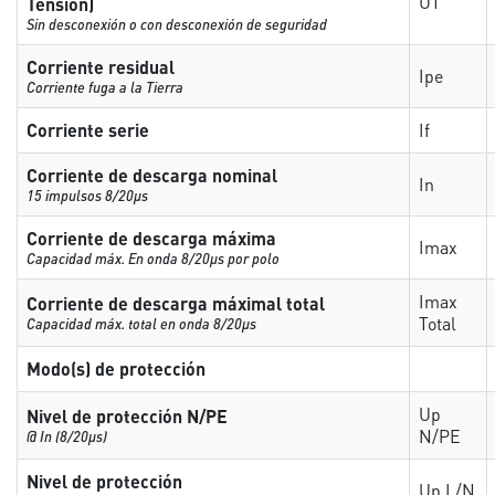
UT
Tensión)
Sin desconexión o con desconexión de seguridad
Corriente residual
Ipe
Corriente fuga a la Tierra
Corriente serie
If
Corriente de descarga nominal
In
15 impulsos 8/20µs
Corriente de descarga máxima
Imax
Capacidad máx. En onda 8/20µs por polo
Imax
Corriente de descarga máximal total
Total
Capacidad máx. total en onda 8/20µs
Modo(s) de protección
Up
Nivel de protección N/PE
N/PE
@ In (8/20µs)
Nivel de protección
Up L/N