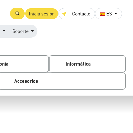
Inicia sesión
Contacto
ES
s
Soporte
onía
Informática
Accesorios