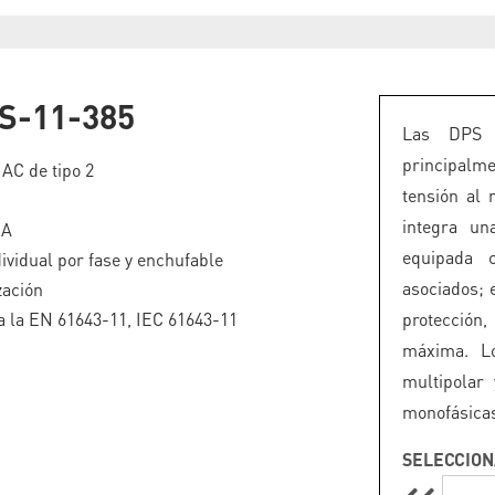
S-11-385
Las DPS 
principalm
 AC de tipo 2
tensión al 
integra un
kA
equipada 
ividual por fase y enchufable
asociados; 
zación
 la EN 61643-11, IEC 61643-11
protección
máxima. L
multipolar
monofásicas 
SELECCION