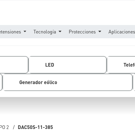
etensiones
Tecnología
Protecciones
Aplicacione
LED
Telef
Generador eólico
PO 2
/
DAC50S-11-385