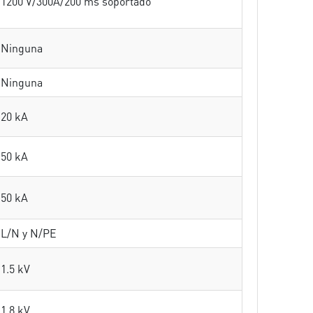
1200 V/300A/200 ms soportado
Ninguna
Ninguna
20 kA
50 kA
50 kA
L/N y N/PE
1.5 kV
1.8 kV