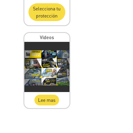
Selecciona tu
protección
Videos
Lee mas