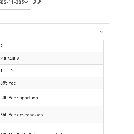
0S-11-385
2
230/400V
TT-TN
385 Vac
500 Vac soportado
650 Vac desconexión