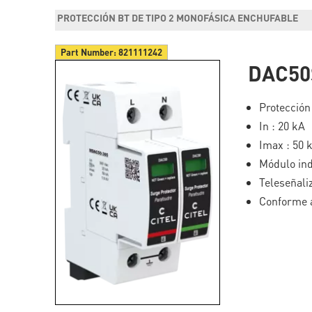
PROTECCIÓN BT DE TIPO 2 MONOFÁSICA ENCHUFABLE
Part Number:
821111242
DAC50
Protección
In : 20 kA
Imax : 50 
Módulo ind
Teleseñali
Conforme a