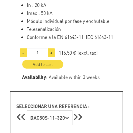
In : 20 kA
Imax : 50 kA
Módulo individual por fase y enchufable
Teleseñalización
Conforme a la EN 61643-11, IEC 61643-11
116,50 €
(excl. tax)
−
+
Add to cart
Availability
: Available within 3 weeks
SELECCIONAR UNA REFERENCIA :
DAC50S-11-320