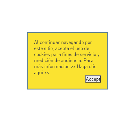
Al continuar navegando por
este sitio, acepta el uso de
cookies para fines de servicio y
medición de audiencia. Para
más información >>
Haga clic
aquí
<<
Accept
CONTÁCTENOS
CITEL
CITEL - 29 boulevard
Historia de CITEL
Edgar Quinet
Especialista en la
75014 Paris - France
protección contra
Tel: +33.1.41.23.50.23
rayos