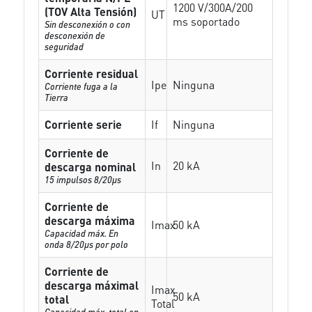
1200 V/300A/200
(TOV Alta Tensión)
UT
ms soportado
Sin desconexión o con
desconexión de
seguridad
Corriente residual
Ipe
Ninguna
Corriente fuga a la
Tierra
Corriente serie
If
Ninguna
Corriente de
In
20 kA
descarga nominal
15 impulsos 8/20µs
Corriente de
descarga máxima
Imax
50 kA
Capacidad máx. En
onda 8/20µs por polo
Corriente de
descarga máximal
Imax
50 kA
total
Total
Capacidad máx. total en