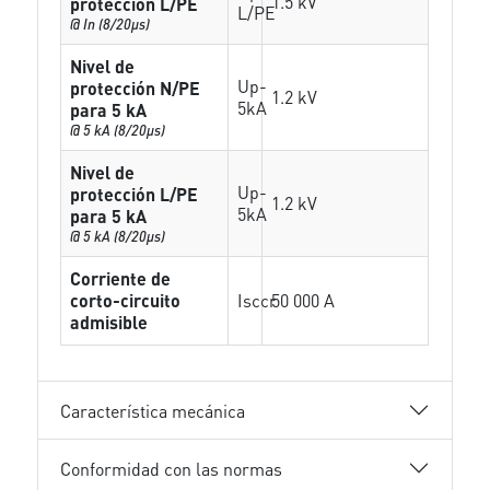
1.5 kV
protección L/PE
L/PE
@ In (8/20µs)
Nivel de
Up-
protección N/PE
1.2 kV
5kA
para 5 kA
@ 5 kA (8/20µs)
Nivel de
Up-
protección L/PE
1.2 kV
5kA
para 5 kA
@ 5 kA (8/20µs)
Corriente de
corto-circuito
Isccr
50 000 A
admisible
Característica mecánica
Conformidad con las normas