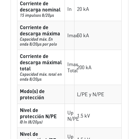
Corriente de
In
20 kA
descarga nominal
15 impulsos 8/20µs
Corriente de
descarga máxima
Imax
50 kA
Capacidad máx. En
onda 8/20µs por polo
Corriente de
descarga máximal
Imax
200 kA
total
Total
Capacidad máx. total en
onda 8/20µs
Modo(s) de
L/PE y N/PE
protección
Nivel de
Up
1.5 kV
protección N/PE
N/PE
@ In (8/20µs)
Nivel de
Up