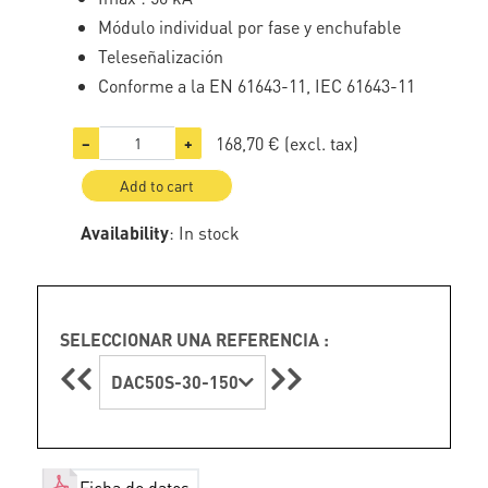
Módulo individual por fase y enchufable
Teleseñalización
Conforme a la EN 61643-11, IEC 61643-11
168,70 €
(excl. tax)
−
+
Add to cart
Availability
: In stock
SELECCIONAR UNA REFERENCIA :
DAC50S-30-150
Ficha de datos