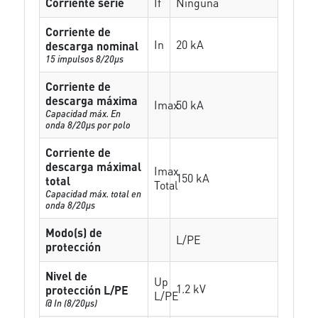
Corriente serie
If
Ninguna
Corriente de
In
20 kA
descarga nominal
15 impulsos 8/20µs
Corriente de
descarga máxima
Imax
50 kA
Capacidad máx. En
onda 8/20µs por polo
Corriente de
descarga máximal
Imax
150 kA
total
Total
Capacidad máx. total en
onda 8/20µs
Modo(s) de
L/PE
protección
Nivel de
Up
1.2 kV
protección L/PE
L/PE
@ In (8/20µs)