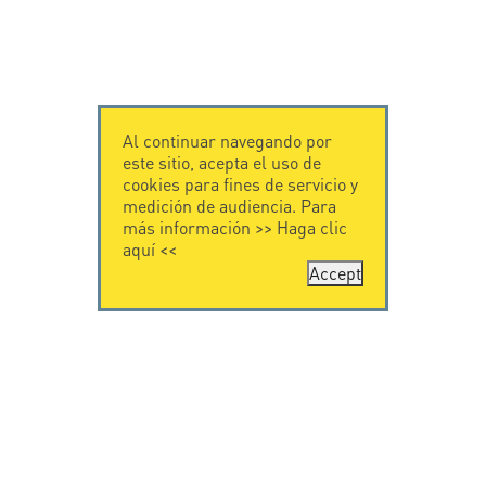
Al continuar navegando por
este sitio, acepta el uso de
cookies para fines de servicio y
medición de audiencia. Para
más información >>
Haga clic
aquí
<<
Accept
CONTÁCTENOS
CITEL
CITEL - 29 boulevard
Historia de CITEL
Edgar Quinet
Especialista en la
75014 Paris - France
protección contra
Tel: +33.1.41.23.50.23
rayos