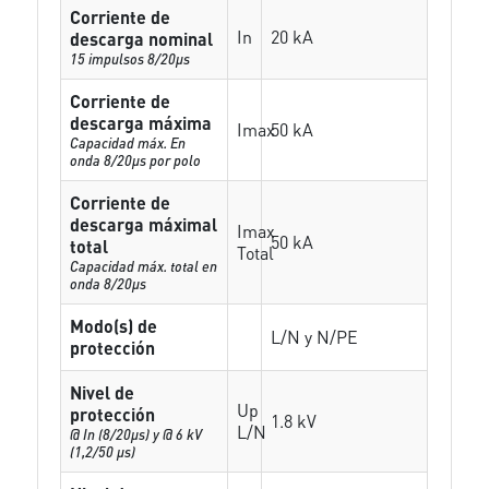
Corriente de
In
20 kA
descarga nominal
15 impulsos 8/20µs
Corriente de
descarga máxima
Imax
50 kA
Capacidad máx. En
onda 8/20µs por polo
Corriente de
descarga máximal
Imax
50 kA
total
Total
Capacidad máx. total en
onda 8/20µs
Modo(s) de
L/N y N/PE
protección
Nivel de
Up
protección
1.8 kV
L/N
@ In (8/20µs) y @ 6 kV
(1,2/50 µs)