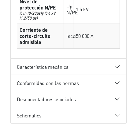
Nivel de
Up
protección N/PE
1.5 kV
N/PE
@ In (8/20µs)y @ 6 kV
(1,2/50 µs)
Corriente de
corto-circuito
Isccr
50 000 A
admisible
Característica mecánica
Conformidad con las normas
Desconectadores asociados
Schematics