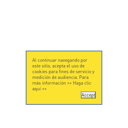
Al continuar navegando por
este sitio, acepta el uso de
cookies para fines de servicio y
medición de audiencia. Para
más información >>
Haga clic
aquí
<<
Accept
CONTÁCTENOS
CITEL
CITEL - 29 boulevard
Historia de CITEL