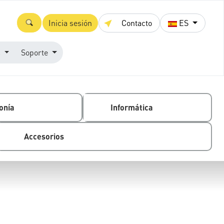
Inicia sesión
Contacto
ES
s
Soporte
onía
Informática
Accesorios