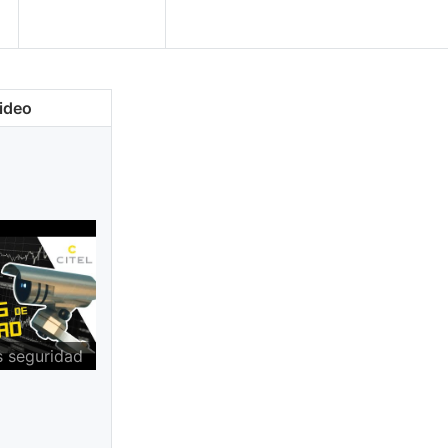
video
s seguridad