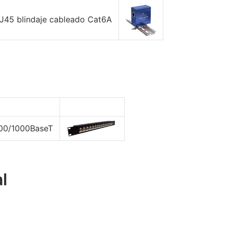
RJ45 blindaje cableado Cat6A
/100/1000BaseT
l