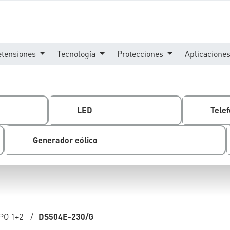
etensiones
Tecnología
Protecciones
Aplicacione
LED
Telef
Generador eólico
PO 1+2
/
DS504E-230/G