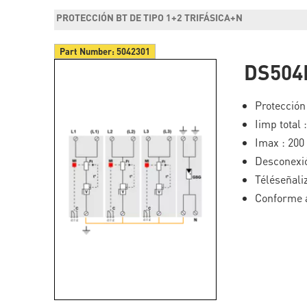
PROTECCIÓN BT DE TIPO 1+2 TRIFÁSICA+N
Part Number:
5042301
DS504
Protección
Iimp total
Imax : 200
Desconexió
Téléseñali
Conforme a