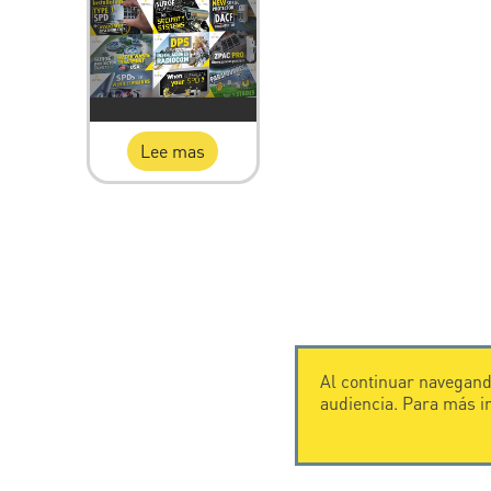
Lee mas
Al continuar navegando
audiencia. Para más 