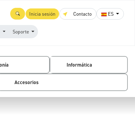
Inicia sesión
Contacto
ES
s
Soporte
onía
Informática
Accesorios