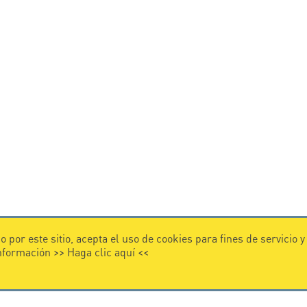
 por este sitio, acepta el uso de cookies para fines de servicio 
información >>
Haga clic aquí
<<