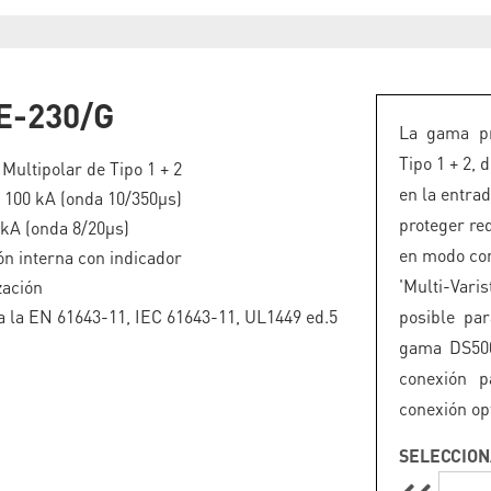
E-230/G
La gama pr
Tipo 1 + 2, 
 Multipolar de Tipo 1 + 2
en la entrad
 : 100 kA (onda 10/350µs)
proteger red
 kA (onda 8/20µs)
en modo com
n interna con indicador
'Multi-Vari
zación
 la EN 61643-11, IEC 61643-11, UL1449 ed.5
posible par
gama DS500
conexión p
conexión opt
SELECCION