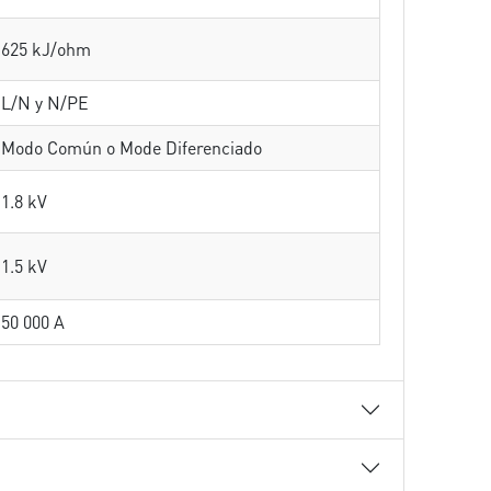
625 kJ/ohm
L/N y N/PE
Modo Común o Mode Diferenciado
1.8 kV
1.5 kV
50 000 A