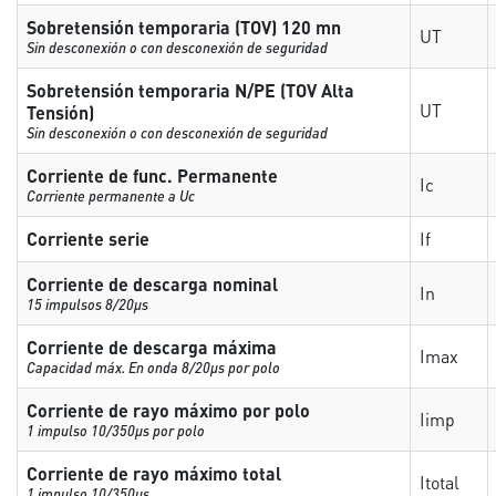
Sobretensión temporaria (TOV) 120 mn
UT
Sin desconexión o con desconexión de seguridad
Sobretensión temporaria N/PE (TOV Alta
UT
Tensión)
Sin desconexión o con desconexión de seguridad
Corriente de func. Permanente
Ic
Corriente permanente a Uc
Corriente serie
If
Corriente de descarga nominal
In
15 impulsos 8/20µs
Corriente de descarga máxima
Imax
Capacidad máx. En onda 8/20µs por polo
Corriente de rayo máximo por polo
Iimp
1 impulso 10/350µs por polo
Corriente de rayo máximo total
Itotal
1 impulso 10/350µs