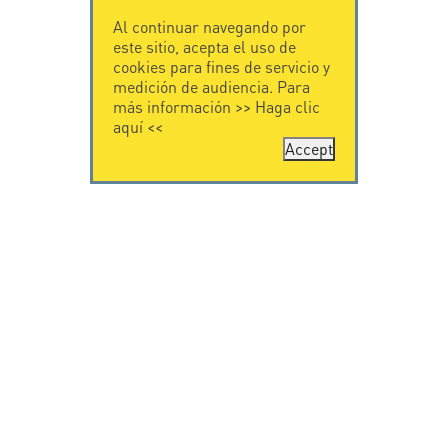
Al continuar navegando por
este sitio, acepta el uso de
cookies para fines de servicio y
medición de audiencia. Para
más información >>
Haga clic
aquí
<<
Accept
CONTÁCTENOS
CITEL
CITEL - 29 boulevard
Historia de CITEL
Edgar Quinet
Especialista en la
75014 Paris - France
protección contra
Tel: +33.1.41.23.50.23
rayos
Presencia
internacional
VIDEO
SOPORTE