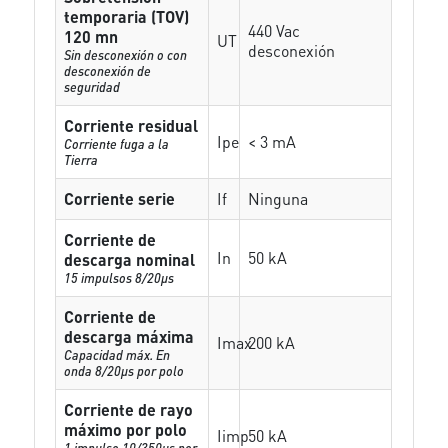
temporaria (TOV)
440 Vac
120 mn
UT
desconexión
Sin desconexión o con
desconexión de
seguridad
Corriente residual
Ipe
< 3 mA
Corriente fuga a la
Tierra
Corriente serie
If
Ninguna
Corriente de
In
50 kA
descarga nominal
15 impulsos 8/20µs
Corriente de
descarga máxima
Imax
200 kA
Capacidad máx. En
onda 8/20µs por polo
Corriente de rayo
máximo por polo
Iimp
50 kA
1 impulso 10/350µs por