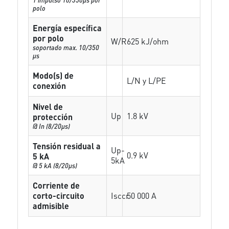
polo
Energía específica
por polo
W/R
625 kJ/ohm
soportado max. 10/350
µs
Modo(s) de
L/N y L/PE
conexión
Nivel de
Up
1.8 kV
protección
@ In (8/20µs)
Tensión residual a
Up-
0.9 kV
5 kA
5kA
@ 5 kA (8/20µs)
Corriente de
corto-circuito
Isccr
50 000 A
admisible