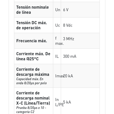
Tensión nominale
Un
6 V
de línea
Tensión DC máx.
Uc
8 Vdc
de operación
f
3 MHz
Frecuencia máx.
max.
Corriente máx. De
IL
300 mA
línea @25°C
Corriente de
descarga máxima
Imax
20 kA
Capacidad máx. En
onda 8/20µs por polo
Corriente de
descarga nominal
In
5 kA
X-C (Línea/Tierra)
L/PE
Prueba 8/20µs x 10 -
categoria C2