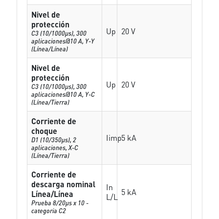
Nivel de
protección
Up
20 V
C3 (10/1000μs), 300
aplicaciones@10 A, Y-Y
(Línea/Línea)
Nivel de
protección
Up
20 V
C3 (10/1000μs), 300
aplicaciones@10 A, Y-C
(Línea/Tierra)
Corriente de
choque
Iimp
5 kA
D1 (10/350μs), 2
aplicaciones, X-C
(Línea/Tierra)
Corriente de
descarga nominal
In
5 kA
Línea/Línea
L/L
Prueba 8/20µs x 10 -
categoria C2