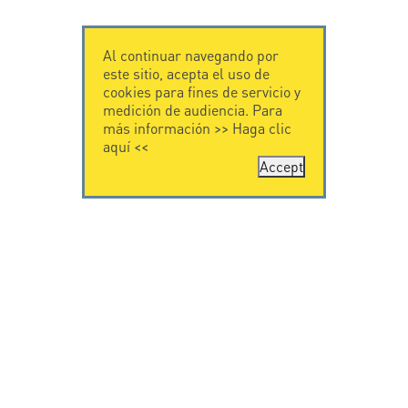
Al continuar navegando por
este sitio, acepta el uso de
cookies para fines de servicio y
medición de audiencia. Para
más información >>
Haga clic
aquí
<<
Accept
CONTÁCTENOS
CITEL
CITEL - 29 boulevard
Historia de CITEL
Edgar Quinet
Especialista en la
75014 Paris - France
protección contra
Tel: +33.1.41.23.50.23
rayos
Presencia
internacional