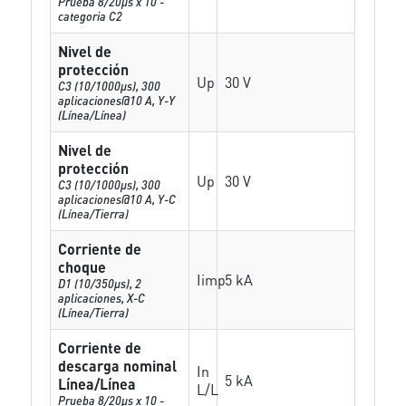
Prueba 8/20µs x 10 -
categoria C2
Nivel de
protección
Up
30 V
C3 (10/1000μs), 300
aplicaciones@10 A, Y-Y
(Línea/Línea)
Nivel de
protección
Up
30 V
C3 (10/1000μs), 300
aplicaciones@10 A, Y-C
(Línea/Tierra)
Corriente de
choque
Iimp
5 kA
D1 (10/350μs), 2
aplicaciones, X-C
(Línea/Tierra)
Corriente de
descarga nominal
In
5 kA
Línea/Línea
L/L
Prueba 8/20µs x 10 -