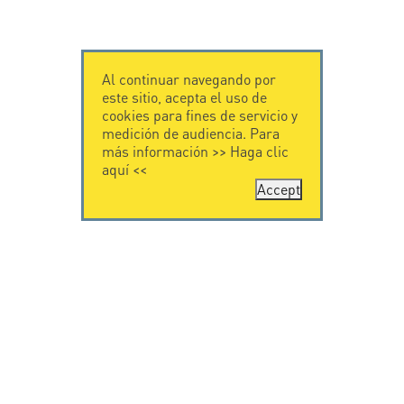
Al continuar navegando por
este sitio, acepta el uso de
cookies para fines de servicio y
medición de audiencia. Para
más información >>
Haga clic
aquí
<<
Accept
CONTÁCTENOS
CITEL
CITEL - 29 boulevard
Historia de CITEL
Edgar Quinet
Especialista en la
75014 Paris - France
protección contra
Tel: +33.1.41.23.50.23
rayos
Presencia
internacional