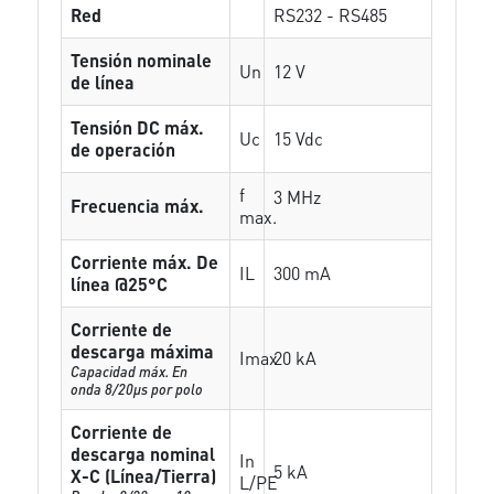
Red
RS232 - RS485
Tensión nominale
Un
12 V
de línea
Tensión DC máx.
Uc
15 Vdc
de operación
f
3 MHz
Frecuencia máx.
max.
Corriente máx. De
IL
300 mA
línea @25°C
Corriente de
descarga máxima
Imax
20 kA
Capacidad máx. En
onda 8/20µs por polo
Corriente de
descarga nominal
In
5 kA
X-C (Línea/Tierra)
L/PE