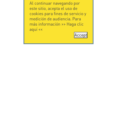
Al continuar navegando por
este sitio, acepta el uso de
cookies para fines de servicio y
medición de audiencia. Para
más información >>
Haga clic
aquí
<<
Accept
CONTÁCTENOS
CITEL
CITEL - 29 boulevard
Historia de CITEL
Edgar Quinet
Especialista en la
75014 Paris - France
protección contra
Tel: +33.1.41.23.50.23
rayos
Presencia
internacional
VIDEO
SOPORTE