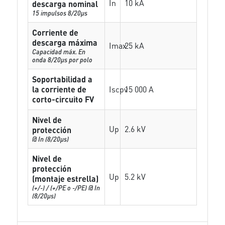
In
10 kA
descarga nominal
15 impulsos 8/20µs
Corriente de
descarga máxima
Imax
25 kA
Capacidad máx. En
onda 8/20µs por polo
Soportabilidad a
la corriente de
Iscpv
15 000 A
corto-circuito FV
Nivel de
Up
2.6 kV
protección
@ In (8/20µs)
Nivel de
protección
Up
5.2 kV
(montaje estrella)
(+/-) / (+/PE o -/PE) @ In
(8/20µs)