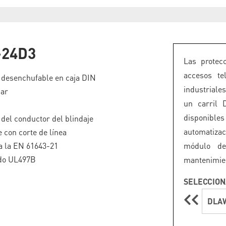
24D3
Las protec
accesos te
 desenchufable en caja DIN
industriale
par
un carril 
disponible
 del conductor del blindaje
automatiza
 con corte de línea
a la EN 61643-21
módulo de
do UL497B
mantenimien
SELECCION
DLA