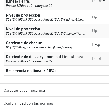
In L/PE
(Línea/Tierra)
Prueba 8/20µs x 10 - categoria C2
Nivel de protección
Up
C3 (10/1000μs), 300 aplicaciones@10 A, Y-Y (Línea/Línea)
Nivel de protección
Up
C3 (10/1000μs), 300 aplicaciones@10 A, Y-C (Línea/Tierra)
Corriente de choque
Iimp
D1 (10/350μs), 2 aplicaciones, X-C (Línea/Tierra)
Corriente de descarga nominal Línea/Línea
In L/L
Prueba 8/20µs x 10 - categoria C2
Resistencia en línea (± 10%)
Característica mecánica
Conformidad con las normas