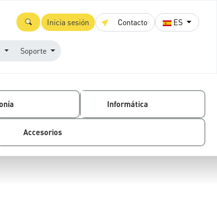
Inicia sesión
Contacto
ES
s
Soporte
onía
Informática
Accesorios