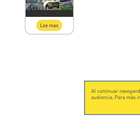
Lee mas
Al continuar navegando
audiencia. Para más 
CONTÁCTENOS
CITEL
CITEL - 29 boulevard Edgar Quinet
Historia de