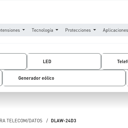
etensiones
Tecnología
Protecciones
Aplicacione
LED
Telef
Generador eólico
ARA TELECOM/DATOS
/
DLAW-24D3