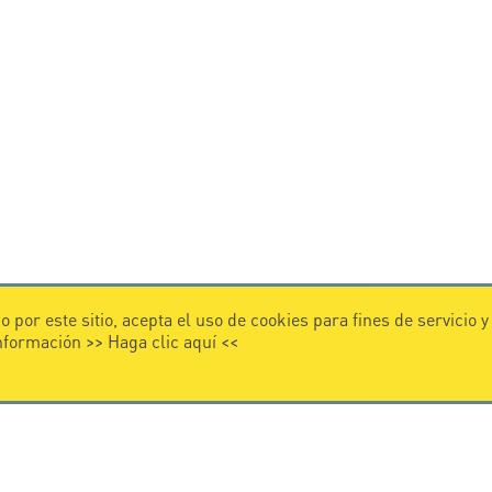
 por este sitio, acepta el uso de cookies para fines de servicio 
información >>
Haga clic aquí
<<
VIDEO
 CITEL
Citel in videos