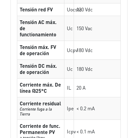
Tensión red FV
Uocstc
130 Vdc
Tensión AC máx.
de
Uc
150 Vac
functionamiento
Tensión máx. FV
Ucpv
180 Vdc
de operación
Tensión DC máx.
Uc
180 Vdc
de operación
Corriente máx. De
IL
20 A
línea @25°C
Corriente residual
Ipe
< 0.2 mA
Corriente fuga a la
Tierra
Corriente de func.
Icpv
< 0.1 mA
Permanente PV
a tensión Ucpv