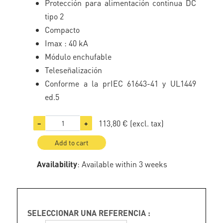
Protección para alimentación continua DC
tipo 2
Compacto
Imax : 40 kA
Módulo enchufable
Teleseñalización
Conforme a la prIEC 61643-41 y UL1449
ed.5
113,80 €
(excl. tax)
−
+
Add to cart
Availability
: Available within 3 weeks
SELECCIONAR UNA REFERENCIA :