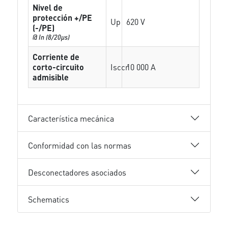
Nivel de
protección +/PE
Up
620 V
(-/PE)
@ In (8/20µs)
Corriente de
corto-circuito
Isccr
10 000 A
admisible
Característica mecánica
Conformidad con las normas
Desconectadores asociados
Schematics