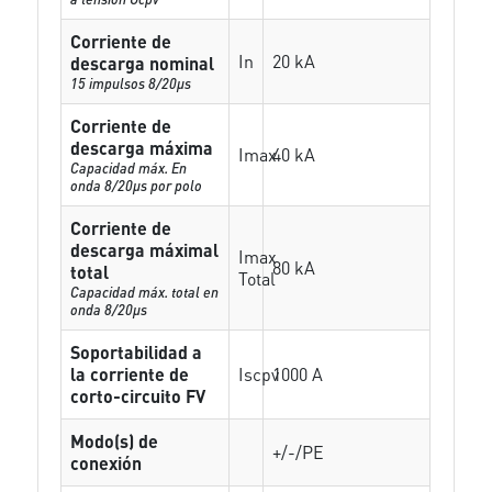
Corriente de
In
20 kA
descarga nominal
15 impulsos 8/20µs
Corriente de
descarga máxima
Imax
40 kA
Capacidad máx. En
onda 8/20µs por polo
Corriente de
descarga máximal
Imax
80 kA
total
Total
Capacidad máx. total en
onda 8/20µs
Soportabilidad a
la corriente de
Iscpv
1000 A
corto-circuito FV
Modo(s) de
+/-/PE
conexión