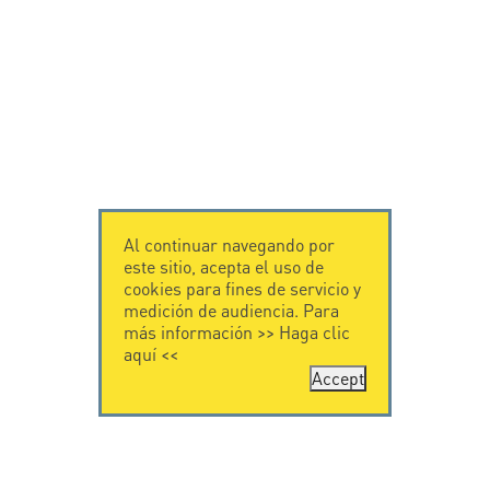
Al continuar navegando por
este sitio, acepta el uso de
cookies para fines de servicio y
medición de audiencia. Para
más información >>
Haga clic
aquí
<<
Accept
CONTÁCTENOS
CITEL
CITEL - 29 boulevard
Historia de CITEL