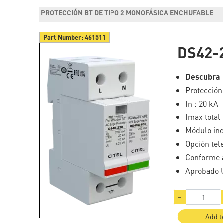
PROTECCIÓN BT DE TIPO 2 MONOFÁSICA ENCHUFABLE
Part Number:
461511
DS42-
Descubra 
Protección
In : 20 kA
Imax total 
Módulo ind
Opción tel
Conforme a
Aprobado 
−
Add t