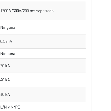
1200 V/300A/200 ms soportado
Ninguna
0.5 mA
Ninguna
20 kA
40 kA
40 kA
L/N y N/PE