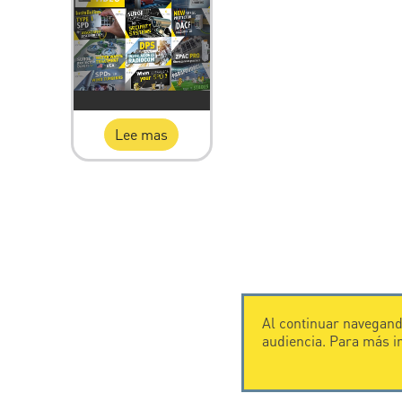
Lee mas
Al continuar navegando
audiencia. Para más 