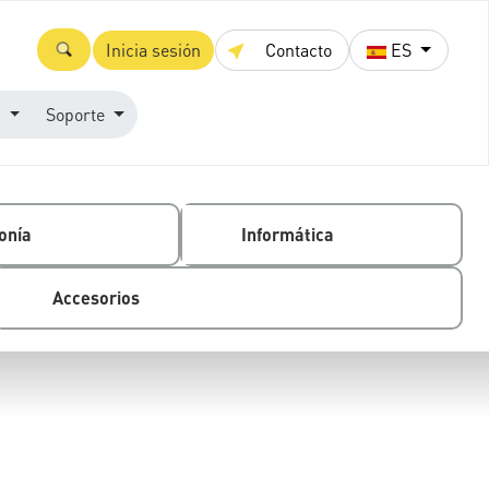
Inicia sesión
Contacto
ES
s
Soporte
onía
Informática
Accesorios