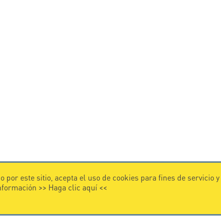
 por este sitio, acepta el uso de cookies para fines de servicio 
información >>
Haga clic aquí
<<