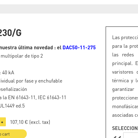
230/G
Las protecc
para la pro
nuestra última novedad : el
DAC50-11-275
las redes 
 multipolar de tipo 2
principal. 
varistores
: 40 kA
térmica y l
ividual por fase y enchufable
eseñalización
garantizar
 la EN 61643-11, IEC 61643-11
proteccio
UL1449 ed.5
monofásica
asociadas c
107,10 €
(excl. tax)
+
SELECCION
o cart