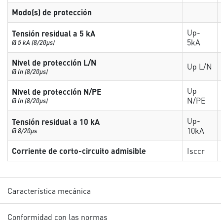
Modo(s) de protección
Up-
Tensión residual a 5 kA
5kA
@ 5 kA (8/20µs)
Nivel de protección L/N
Up L/N
@ In (8/20µs)
Up
Nivel de protección N/PE
N/PE
@ In (8/20µs)
Up-
Tensión residual a 10 kA
10kA
@ 8/20µs
Corriente de corto-circuito admisible
Isccr
Característica mecánica
Conformidad con las normas