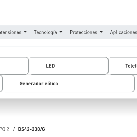
etensiones
Tecnología
Protecciones
Aplicacione
LED
Telef
Generador eólico
PO 2
/
DS42-230/G