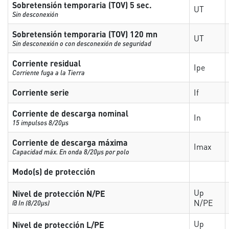
Sobretensión temporaria (TOV) 5 sec.
UT
Sin desconexión
Sobretensión temporaria (TOV) 120 mn
UT
Sin desconexión o con desconexión de seguridad
Corriente residual
Ipe
Corriente fuga a la Tierra
Corriente serie
If
Corriente de descarga nominal
In
15 impulsos 8/20µs
Corriente de descarga máxima
Imax
Capacidad máx. En onda 8/20µs por polo
Modo(s) de protección
Up
Nivel de protección N/PE
N/PE
@ In (8/20µs)
Up
Nivel de protección L/PE