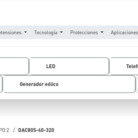
etensiones
Tecnología
Protecciones
Aplicacione
LED
Telef
Generador eólico
PO 2
/
DAC80S-40-320