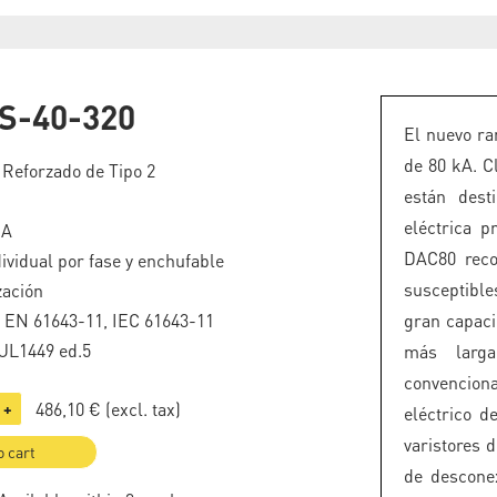
S-40-320
El nuevo ra
de 80 kA. C
 Reforzado de Tipo 2
están dest
eléctrica 
kA
DAC80 reco
ividual por fase y enchufable
susceptible
zación
o EN 61643-11, IEC 61643-11
gran capaci
UL1449 ed.5
más larga
convencion
486,10 €
(excl. tax)
+
eléctrico 
varistores 
o cart
de descone