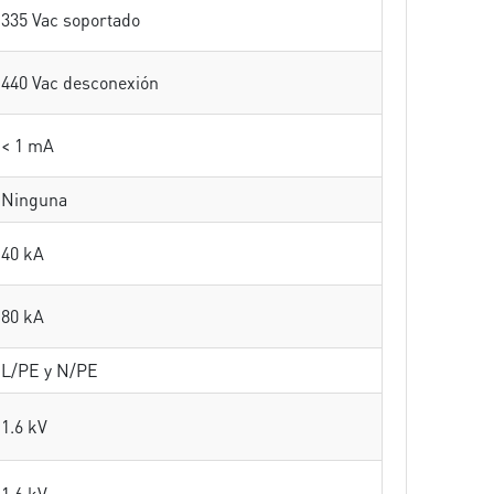
335 Vac soportado
440 Vac desconexión
< 1 mA
Ninguna
40 kA
80 kA
L/PE y N/PE
1.6 kV
1.6 kV