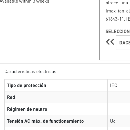
 Available within 3 weeks
ofrece una
Imax tan a
61643-11, I
SELECCION
DAC8
Características electricas
Tipo de protección
IEC
Red
Régimen de neutro
Tensión AC máx. de functionamiento
Uc