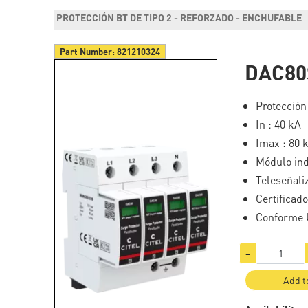
PROTECCIÓN BT DE TIPO 2 - REFORZADO - ENCHUFABLE
Part Number:
821210324
DAC80
Protección
In : 40 kA
Imax : 80 
Módulo ind
Teleseñali
Certificad
Conforme 
−
Add t