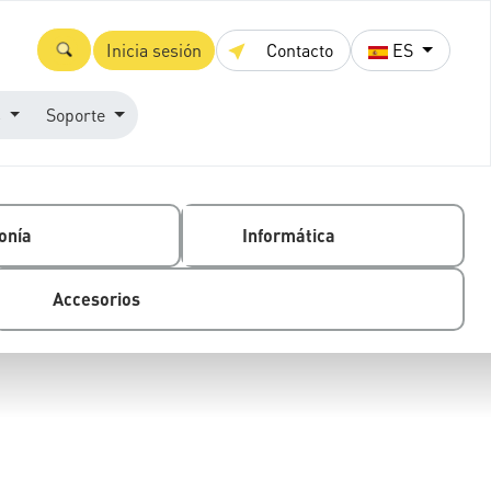
Inicia sesión
Contacto
ES
s
Soporte
onía
Informática
Accesorios