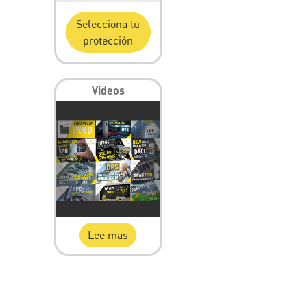
Selecciona tu
protección
Videos
Lee mas