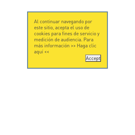
Al continuar navegando por
este sitio, acepta el uso de
cookies para fines de servicio y
medición de audiencia. Para
más información >>
Haga clic
aquí
<<
Accept
CONTÁCTENOS
CITEL
CITEL - 29 boulevard
Historia de CITEL
Edgar Quinet
Especialista en la
75014 Paris - France
protección contra
Tel: +33.1.41.23.50.23
rayos
Presencia
internacional