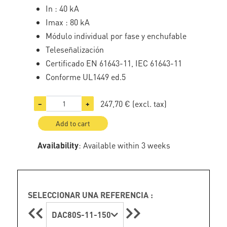
In : 40 kA
Imax : 80 kA
Módulo individual por fase y enchufable
Teleseñalización
Certificado EN 61643-11, IEC 61643-11
Conforme UL1449 ed.5
247,70 €
(excl. tax)
−
+
Add to cart
Availability
: Available within 3 weeks
SELECCIONAR UNA REFERENCIA :
DAC80S-11-150