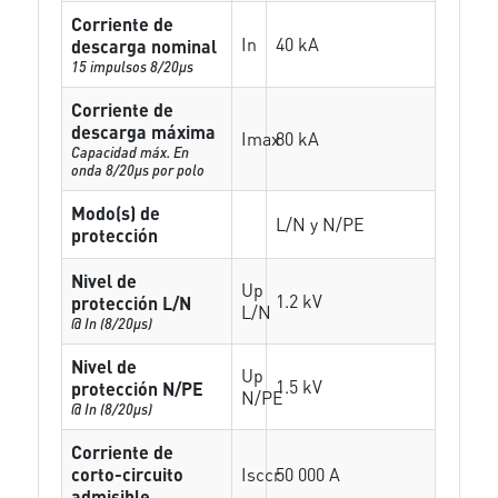
Corriente de
In
40 kA
descarga nominal
15 impulsos 8/20µs
Corriente de
descarga máxima
Imax
80 kA
Capacidad máx. En
onda 8/20µs por polo
Modo(s) de
L/N y N/PE
protección
Nivel de
Up
1.2 kV
protección L/N
L/N
@ In (8/20µs)
Nivel de
Up
1.5 kV
protección N/PE
N/PE
@ In (8/20µs)
Corriente de
corto-circuito
Isccr
50 000 A
admisible