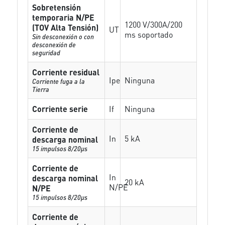
Sobretensión
temporaria N/PE
1200 V/300A/200
(TOV Alta Tensión)
UT
ms soportado
Sin desconexión o con
desconexión de
seguridad
Corriente residual
Ipe
Ninguna
Corriente fuga a la
Tierra
Corriente serie
If
Ninguna
Corriente de
In
5 kA
descarga nominal
15 impulsos 8/20µs
Corriente de
In
descarga nominal
20 kA
N/PE
N/PE
15 impulsos 8/20µs
Corriente de