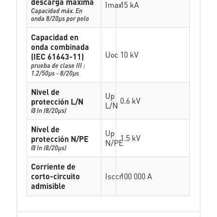
descarga máxima
Imax
15 kA
Capacidad máx. En
onda 8/20µs por polo
Capacidad en
onda combinada
Uoc
10 kV
(IEC 61643-11)
prueba de clase III :
1.2/50µs - 8/20µs
Nivel de
Up
0.6 kV
protección L/N
L/N
@ In (8/20µs)
Nivel de
Up
1.5 kV
protección N/PE
N/PE
@ In (8/20µs)
Corriente de
corto-circuito
Isccr
100 000 A
admisible