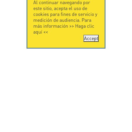
Al continuar navegando por
este sitio, acepta el uso de
cookies para fines de servicio y
medición de audiencia. Para
más información >>
Haga clic
aquí
<<
Accept
CONTÁCTENOS
CITEL
CITEL - 29 boulevard
Historia de CITEL
Edgar Quinet
Especialista en la
75014 Paris - France
protección contra
Tel: +33.1.41.23.50.23
rayos
Presencia
internacional
VIDEO
SOPORTE
Citel in videos
Descarga