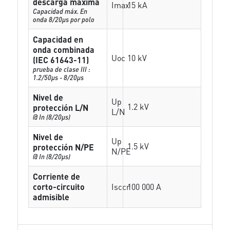
descarga máxima
Imax
15 kA
Capacidad máx. En
onda 8/20µs por polo
Capacidad en
onda combinada
Uoc
10 kV
(IEC 61643-11)
prueba de clase III :
1.2/50µs - 8/20µs
Nivel de
Up
1.2 kV
protección L/N
L/N
@ In (8/20µs)
Nivel de
Up
1.5 kV
protección N/PE
N/PE
@ In (8/20µs)
Corriente de
corto-circuito
Isccr
100 000 A
admisible