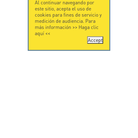
Al continuar navegando por
este sitio, acepta el uso de
cookies para fines de servicio y
medición de audiencia. Para
más información >>
Haga clic
aquí
<<
Accept
CONTÁCTENOS
CITEL
CITEL - 29 boulevard
Historia de CITEL
Edgar Quinet
Especialista en la
75014 Paris - France
protección contra
Tel: +33.1.41.23.50.23
rayos
Presencia
internacional
VIDEO
SOPORTE
Citel in videos
Descarga