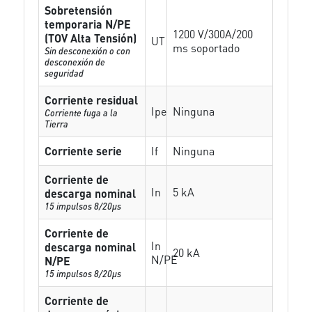
Sobretensión
temporaria N/PE
1200 V/300A/200
(TOV Alta Tensión)
UT
ms soportado
Sin desconexión o con
desconexión de
seguridad
Corriente residual
Ipe
Ninguna
Corriente fuga a la
Tierra
Corriente serie
If
Ninguna
Corriente de
In
5 kA
descarga nominal
15 impulsos 8/20µs
Corriente de
In
descarga nominal
20 kA
N/PE
N/PE
15 impulsos 8/20µs
Corriente de