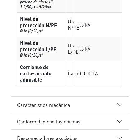
prueba de clase III :
1.2/50µs - 8/20µs
Nivel de
Up
1.5 kV
protección N/PE
N/PE
@ In (8/20µs)
Nivel de
Up
1.5 kV
protección L/PE
L/PE
@ In (8/20µs)
Corriente de
corto-circuito
Isccr
100 000 A
admisible
Característica mecánica
Conformidad con las normas
Desconectadores asociados