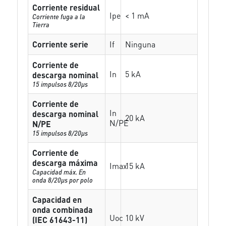
Corriente residual
Ipe
< 1 mA
Corriente fuga a la
Tierra
Corriente serie
If
Ninguna
Corriente de
In
5 kA
descarga nominal
15 impulsos 8/20µs
Corriente de
In
descarga nominal
20 kA
N/PE
N/PE
15 impulsos 8/20µs
Corriente de
descarga máxima
Imax
15 kA
Capacidad máx. En
onda 8/20µs por polo
Capacidad en
onda combinada
Uoc
10 kV
(IEC 61643-11)