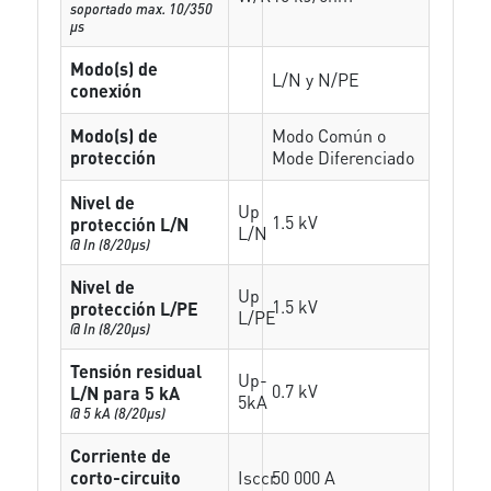
soportado max. 10/350
µs
Modo(s) de
L/N y N/PE
conexión
Modo(s) de
Modo Común o
protección
Mode Diferenciado
Nivel de
Up
1.5 kV
protección L/N
L/N
@ In (8/20µs)
Nivel de
Up
1.5 kV
protección L/PE
L/PE
@ In (8/20µs)
Tensión residual
Up-
0.7 kV
L/N para 5 kA
5kA
@ 5 kA (8/20µs)
Corriente de
corto-circuito
Isccr
50 000 A