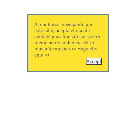
Al continuar navegando por
este sitio, acepta el uso de
cookies para fines de servicio y
medición de audiencia. Para
más información >>
Haga clic
aquí
<<
Accept
CONTÁCTENOS
CITEL
CITEL - 29 boulevard
Historia de CITEL
Edgar Quinet
Especialista en la
75014 Paris - France
protección contra
Tel: +33.1.41.23.50.23
rayos
Presencia
internacional