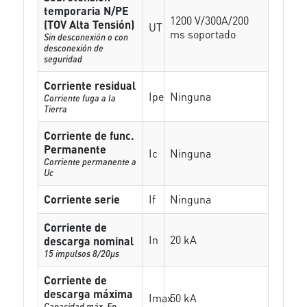
temporaria N/PE
1200 V/300A/200
(TOV Alta Tensión)
UT
ms soportado
Sin desconexión o con
desconexión de
seguridad
Corriente residual
Ipe
Ninguna
Corriente fuga a la
Tierra
Corriente de func.
Permanente
Ic
Ninguna
Corriente permanente a
Uc
Corriente serie
If
Ninguna
Corriente de
In
20 kA
descarga nominal
15 impulsos 8/20µs
Corriente de
descarga máxima
Imax
50 kA
Capacidad máx. En