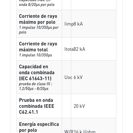
onda 8/20µs por polo
Corriente de rayo
máximo por polo
Iimp
8 kA
1 impulso 10/350µs por
polo
Corriente de rayo
Itotal
32 kA
máximo total
1 impulso 10/350µs
Capacidad en
onda combinada
Uoc
6 kV
(IEC 61643-11)
prueba de clase III :
1.2/50µs - 8/20µs
Prueba en onda
combinada IEEE
20 kV
C62.41.1
Energía específica
por polo
W/R
16 kJ/ohm