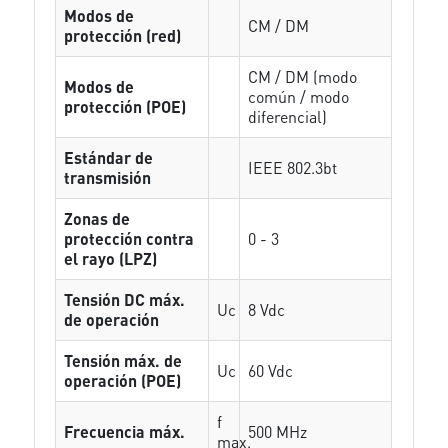
Modos de
CM / DM
protección (red)
CM / DM (modo
Modos de
común / modo
protección (POE)
diferencial)
Estándar de
IEEE 802.3bt
transmisión
Zonas de
protección contra
0 - 3
el rayo (LPZ)
Tensión DC máx.
Uc
8 Vdc
de operación
Tensión máx. de
Uc
60 Vdc
operación (POE)
f
Frecuencia máx.
500 MHz
max.