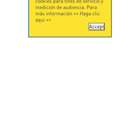
cookies para fines de servicio y
medición de audiencia. Para
más información >>
Haga clic
aquí
<<
Accept
CONTÁCTENOS
CITEL
CITEL - 29 boulevard
Historia de CITEL
Edgar Quinet
Especialista en la
75014 Paris - France
protección contra
Tel: +33.1.41.23.50.23
rayos
Presencia
internacional
VIDEO
SOPORTE
Citel in videos
Descarga