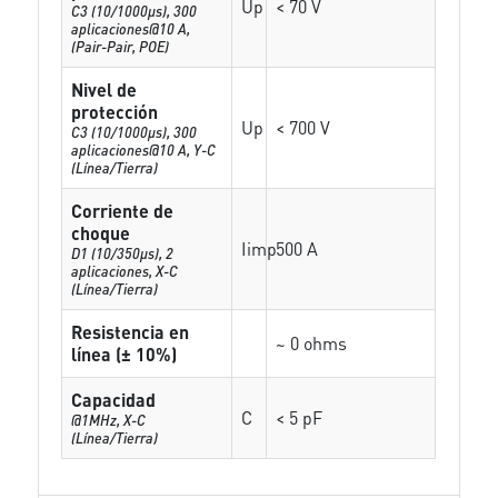
Up
< 70 V
C3 (10/1000μs), 300
aplicaciones@10 A,
(Pair-Pair, POE)
Nivel de
protección
Up
< 700 V
C3 (10/1000μs), 300
aplicaciones@10 A, Y-C
(Línea/Tierra)
Corriente de
choque
Iimp
500 A
D1 (10/350μs), 2
aplicaciones, X-C
(Línea/Tierra)
Resistencia en
~ 0 ohms
línea (± 10%)
Capacidad
C
< 5 pF
@1MHz, X-C
(Línea/Tierra)