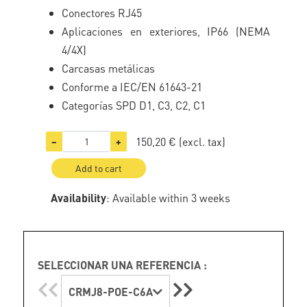
Conectores RJ45
Aplicaciones en exteriores, IP66 (NEMA
4/4X)
Carcasas metálicas
Conforme a IEC/EN 61643-21
Categorías SPD D1, C3, C2, C1
150,20 €
(excl. tax)
−
+
Add to cart
Availability
: Available within 3 weeks
SELECCIONAR UNA REFERENCIA :
CRMJ8-POE-C6A