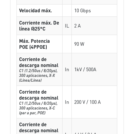
Velocidad máx.
10 Gbps
Corriente máx. De
IL
2 A
línea @25°C
Máx. Potencia
90 W
POE (4PPOE)
Corriente de
descarga nominal
In
1kV / 500A
C1 (1.2/50us / 8/20µs),
300 aplicaciones, X-X
(Línea/Línea)
Corriente de
descarga nominal
In
200 V / 100 A
C1 (1,2/50us / 8/20µs),
300 aplicaciones, X-C
(par a par, POE)
Corriente de
descarga nominal