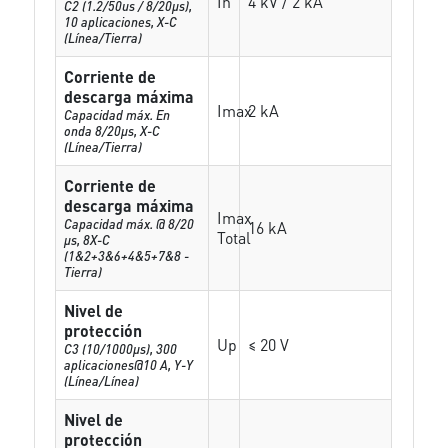
In
4 kV / 2 kA
C2 (1.2/50us / 8/20µs),
10 aplicaciones, X-C
(Línea/Tierra)
Corriente de
descarga máxima
Imax
2 kA
Capacidad máx. En
onda 8/20µs, X-C
(Línea/Tierra)
Corriente de
descarga máxima
Imax
Capacidad máx. @ 8/20
16 kA
Total
µs, 8X-C
(1&2+3&6+4&5+7&8 -
Tierra)
Nivel de
protección
Up
≤ 20 V
C3 (10/1000μs), 300
aplicaciones@10 A, Y-Y
(Línea/Línea)
Nivel de
protección