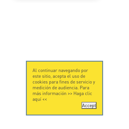
Al continuar navegando por
este sitio, acepta el uso de
cookies para fines de servicio y
medición de audiencia. Para
más información >>
Haga clic
aquí
<<
Accept
CONTÁCTENOS
CITEL