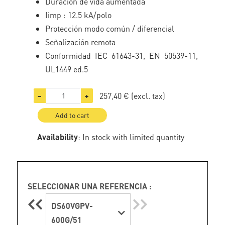
Duración de vida aumentada
Iimp : 12.5 kA/polo
Protección modo común / diferencial
Señalización remota
Conformidad IEC 61643-31, EN 50539-11,
UL1449 ed.5
257,40 €
(excl. tax)
−
+
Add to cart
Availability
: In stock with limited quantity
SELECCIONAR UNA REFERENCIA :
DS60VGPV-
600G/51