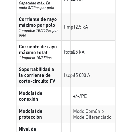
Capacidad máx. En
onda 8/20µs por polo
Corriente de rayo
máximo por polo
Iimp
12.5 kA
1 impulso 10/350µs por
polo
Corriente de rayo
Itotal
25 kA
máximo total
1 impulso 10/350µs
Soportabilidad a
la corriente de
Iscpv
15 000 A
corto-circuito FV
Modo(s) de
+/-/PE
conexión
Modo(s) de
Modo Común o
protección
Mode Diferenciado
Nivel de