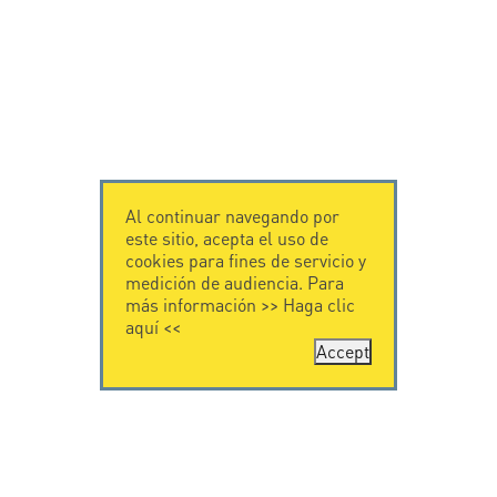
Al continuar navegando por
este sitio, acepta el uso de
cookies para fines de servicio y
medición de audiencia. Para
más información >>
Haga clic
aquí
<<
Accept
CONTÁCTENOS
CITEL
CITEL - 29 boulevard
Historia de CITEL
Edgar Quinet
Especialista en la