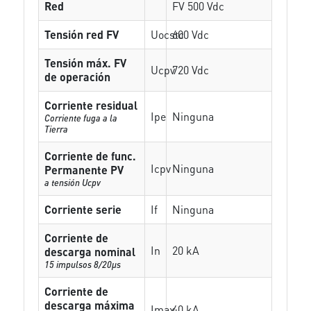
Red
FV 500 Vdc
Tensión red FV
Uocstc
600 Vdc
Tensión máx. FV
Ucpv
720 Vdc
de operación
Corriente residual
Ipe
Ninguna
Corriente fuga a la
Tierra
Corriente de func.
Icpv
Ninguna
Permanente PV
a tensión Ucpv
Corriente serie
If
Ninguna
Corriente de
In
20 kA
descarga nominal
15 impulsos 8/20µs
Corriente de
descarga máxima
Imax
40 kA