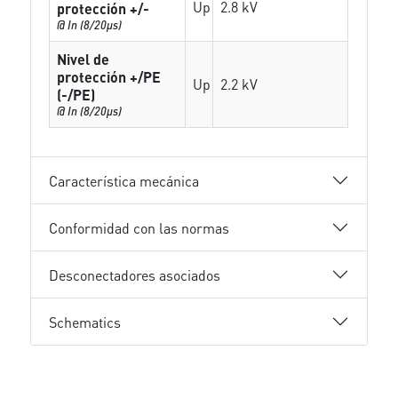
Up
2.8 kV
protección +/-
@ In (8/20µs)
Nivel de
protección +/PE
Up
2.2 kV
(-/PE)
@ In (8/20µs)
Característica mecánica
Conformidad con las normas
Desconectadores asociados
Schematics