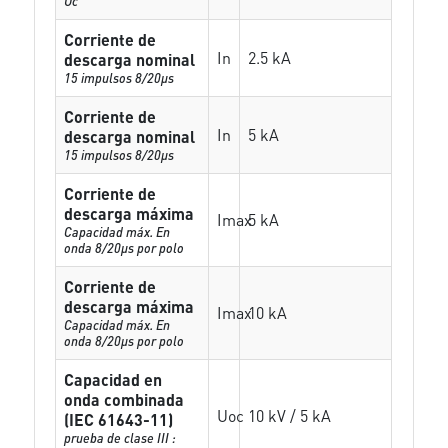
Uc
Corriente de
In
2.5 kA
descarga nominal
15 impulsos 8/20µs
Corriente de
In
5 kA
descarga nominal
15 impulsos 8/20µs
Corriente de
descarga máxima
Imax
5 kA
Capacidad máx. En
onda 8/20µs por polo
Corriente de
descarga máxima
Imax
10 kA
Capacidad máx. En
onda 8/20µs por polo
Capacidad en
onda combinada
Uoc
10 kV / 5 kA
(IEC 61643-11)
prueba de clase III :