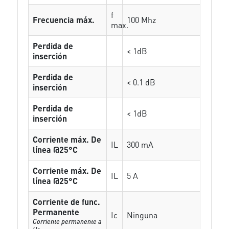
f
Frecuencia máx.
100 Mhz
max.
Perdida de
< 1dB
inserción
Perdida de
< 0.1 dB
inserción
Perdida de
< 1dB
inserción
Corriente máx. De
IL
300 mA
línea @25°C
Corriente máx. De
IL
5 A
línea @25°C
Corriente de func.
Permanente
Ic
Ninguna
Corriente permanente a