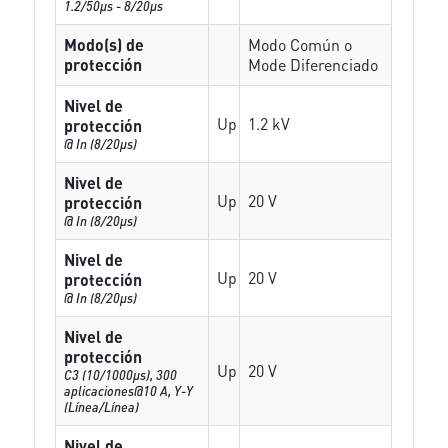
1.2/50µs - 8/20µs
Modo(s) de
Modo Común o
protección
Mode Diferenciado
Nivel de
Up
1.2 kV
protección
@ In (8/20µs)
Nivel de
Up
20 V
protección
@ In (8/20µs)
Nivel de
Up
20 V
protección
@ In (8/20µs)
Nivel de
protección
Up
20 V
C3 (10/1000μs), 300
aplicaciones@10 A, Y-Y
(Línea/Línea)
Nivel de