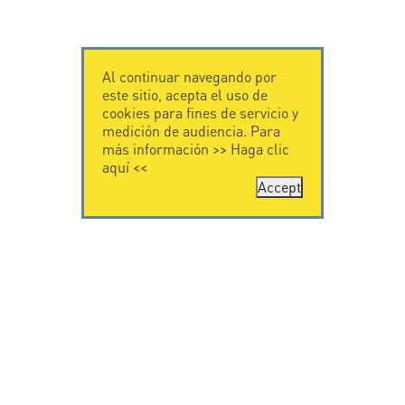
Al continuar navegando por
este sitio, acepta el uso de
cookies para fines de servicio y
medición de audiencia. Para
más información >>
Haga clic
aquí
<<
Accept
CONTÁCTENOS
CITEL
CITEL - 29 boulevard
Historia de CITEL
Edgar Quinet
Especialista en la
75014 Paris - France
protección contra
Tel: +33.1.41.23.50.23
rayos
Presencia
internacional