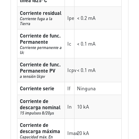
línea @25°C
Corriente residual
Ipe
< 0.2 mA
Corriente fuga a la
Tierra
Corriente de func.
Permanente
Ic
< 0.1 mA
Corriente permanente a
Uc
Corriente de func.
Icpv
< 0.1 mA
Permanente PV
a tensión Ucpv
Corriente serie
If
Ninguna
Corriente de
In
10 kA
descarga nominal
15 impulsos 8/20µs
Corriente de
descarga máxima
Imax
20 kA
Capacidad máx. En