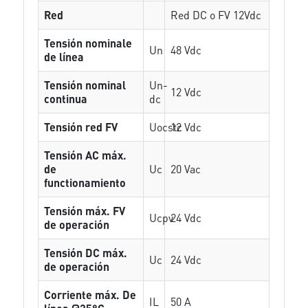
Red
Red DC o FV 12Vdc
Tensión nominale
Un
48 Vdc
de línea
Tensión nominal
Un-
12 Vdc
continua
dc
Tensión red FV
Uocstc
12 Vdc
Tensión AC máx.
de
Uc
20 Vac
functionamiento
Tensión máx. FV
Ucpv
24 Vdc
de operación
Tensión DC máx.
Uc
24 Vdc
de operación
Corriente máx. De
IL
50 A