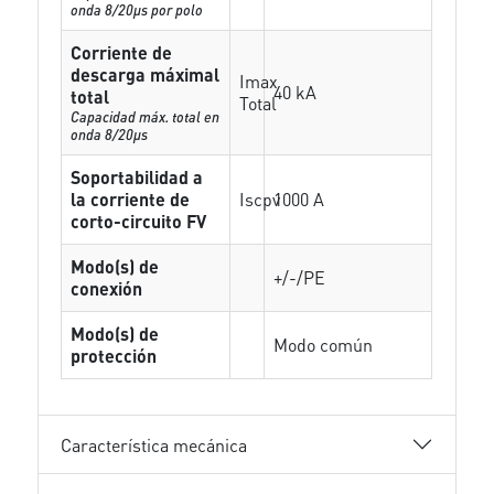
onda 8/20µs por polo
Corriente de
descarga máximal
Imax
40 kA
total
Total
Capacidad máx. total en
onda 8/20µs
Soportabilidad a
la corriente de
Iscpv
1000 A
corto-circuito FV
Modo(s) de
+/-/PE
conexión
Modo(s) de
Modo común
protección
Característica mecánica