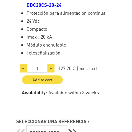
DDC20CS-20-24
Protección para alimentación continua
24 Vdc
Compacto
Imax : 20 kA
Módulo enchufable
Teleseñalización
127,20 €
(excl. tax)
−
+
Add to cart
Availability
: Available within 3 weeks
SELECCIONAR UNA REFERENCIA :