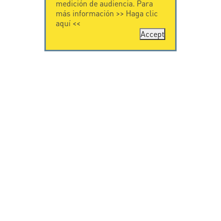
medición de audiencia. Para
más información >>
Haga clic
aquí
<<
Accept
CONTÁCTENOS
CITEL
CITEL - 29 boulevard
Historia de CITEL
Edgar Quinet
Especialista en la
75014 Paris - France
protección contra
Tel: +33.1.41.23.50.23
rayos
Presencia
internacional
VIDEO
SOPORTE
Citel in videos
Descarga
© Copyright CITEL 2026, Todos los derechos