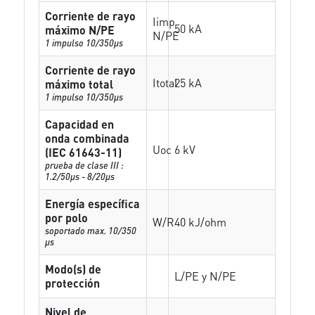
Corriente de rayo
Iimp
50 kA
máximo N/PE
N/PE
1 impulso 10/350µs
Corriente de rayo
Itotal
25 kA
máximo total
1 impulso 10/350µs
Capacidad en
onda combinada
Uoc
6 kV
(IEC 61643-11)
prueba de clase III :
1.2/50µs - 8/20µs
Energía específica
por polo
W/R
40 kJ/ohm
soportado max. 10/350
µs
Modo(s) de
L/PE y N/PE
protección
Nivel de