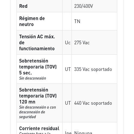
Red
230/400V
Régimen de
TN
neutro
Tensión AC máx.
de
Uc
275 Vac
functionamiento
Sobretensión
temporaria (TOV)
UT
335 Vac soportado
5 sec.
Sin desconexión
Sobretensión
temporaria (TOV)
120 mn
UT
440 Vac soportado
Sin desconexión o con
desconexión de
seguridad
Corriente residual
Ipe
Ninguna
Corriente fuga a la