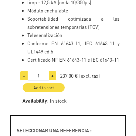
Iimp : 12,5 kA (onda 10/350µs)
Módulo enchufable
Soportabilidad optimizada a las
sobretensiones temporarias (TOV)
Teleseñalización
Conforme EN 61643-11, IEC 61643-11 y
UL1449 ed.5
Certificado NF EN 61643-11 e IEC 61643-11
237,00 €
(excl. tax)
−
+
Add to cart
Availability
: In stock
SELECCIONAR UNA REFERENCIA :