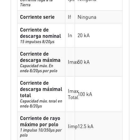
Tierra
Corriente serie
If
Ninguna
Corriente de
In
20 kA
descarga nominal
15 impulsos 8/20µs
Corriente de
descarga máxima
Imax
50 kA
Capacidad máx. En
onda 8/20µs por polo
Corriente de
descarga máximal
Imax
100 kA
total
Total
Capacidad máx. total en
onda 8/20µs
Corriente de rayo
máximo por polo
Iimp
12.5 kA
1 impulso 10/350µs por
polo