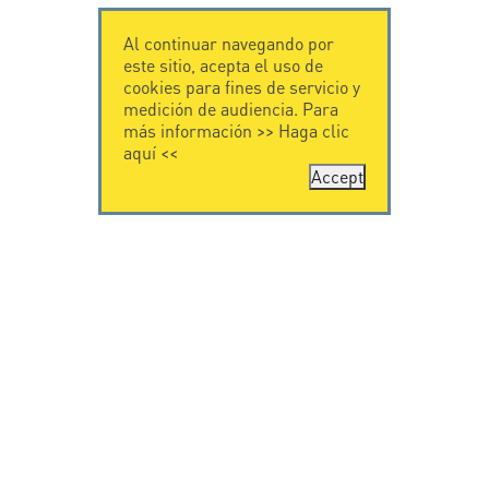
Al continuar navegando por
este sitio, acepta el uso de
cookies para fines de servicio y
medición de audiencia. Para
más información >>
Haga clic
aquí
<<
Accept
CONTÁCTENOS
CITEL
CITEL - 29 boulevard
Historia de CITEL
Edgar Quinet
Especialista en la
75014 Paris - France
protección contra
Tel: +33.1.41.23.50.23
rayos
Presencia
internacional