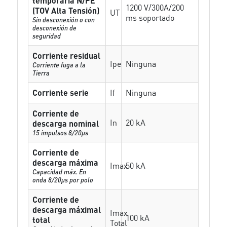
temporaria N/PE
1200 V/300A/200
(TOV Alta Tensión)
UT
ms soportado
Sin desconexión o con
desconexión de
seguridad
Corriente residual
Ipe
Ninguna
Corriente fuga a la
Tierra
Corriente serie
If
Ninguna
Corriente de
In
20 kA
descarga nominal
15 impulsos 8/20µs
Corriente de
descarga máxima
Imax
50 kA
Capacidad máx. En
onda 8/20µs por polo
Corriente de
descarga máximal
Imax
100 kA
total
Total