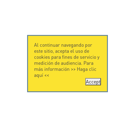
Al continuar navegando por
este sitio, acepta el uso de
cookies para fines de servicio y
medición de audiencia. Para
más información >>
Haga clic
aquí
<<
Accept
CONTÁCTENOS
CITEL
CITEL - 29 boulevard
Historia de CITEL
Edgar Quinet
Especialista en la
75014 Paris - France
protección contra