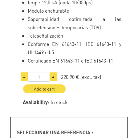
Iimp : 12,5 kA (onda 10/350µs)
Módulo enchufable
Soportabilidad optimizada a las
sobretensiones temporarias (TOV)
Teleseñalización
Conforme EN 61643-11, IEC 61643-11 y
UL1449 ed.5
Certificado EN 61643-11 e IEC 61643-11
220,90 €
(excl. tax)
−
+
Add to cart
Availability
: In stock
SELECCIONAR UNA REFERENCIA :