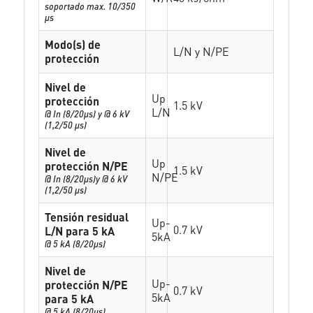
soportado max. 10/350
µs
Modo(s) de
L/N y N/PE
protección
Nivel de
Up
protección
1.5 kV
L/N
@ In (8/20µs) y @ 6 kV
(1,2/50 µs)
Nivel de
Up
protección N/PE
1.5 kV
N/PE
@ In (8/20µs)y @ 6 kV
(1,2/50 µs)
Tensión residual
Up-
0.7 kV
L/N para 5 kA
5kA
@ 5 kA (8/20µs)
Nivel de
Up-
protección N/PE
0.7 kV
5kA
para 5 kA
@ 5 kA (8/20µs)