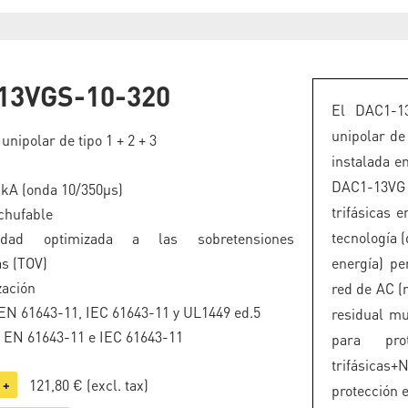
13VGS-10-320
El DAC1-13
unipolar de
unipolar de tipo 1 + 2 + 3
instalada e
DAC1-13VG 
5 kA (onda 10/350µs)
trifásicas
chufable
tecnología (
ilidad optimizada a las sobretensiones
s (TOV)
energía) p
zación
red de AC (
N 61643-11, IEC 61643-11 y UL1449 ed.5
residual mu
o EN 61643-11 e IEC 61643-11
para pro
trifásicas
121,80 €
(excl. tax)
+
protección 