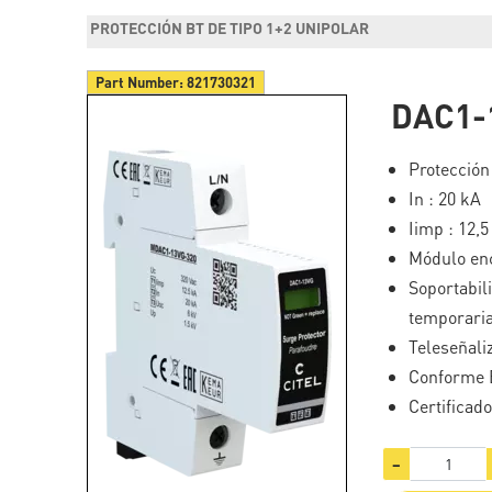
PROTECCIÓN BT DE TIPO 1+2 UNIPOLAR
Part Number:
821730321
DAC1-
Protección 
In : 20 kA
Iimp : 12,
Módulo en
Soportab
temporaria
Teleseñali
Conforme E
Certificad
−