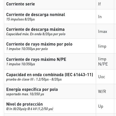
Corriente serie
If
Corriente de descarga nominal
In
15 impulsos 8/20µs
Corriente de descarga máxima
Imax
Capacidad máx. En onda 8/20µs por polo
Corriente de rayo máximo por polo
Iimp
1 impulso 10/350µs por polo
Iimp
Corriente de rayo máximo N/PE
N/PE
1 impulso 10/350µs
Capacidad en onda combinada (IEC 61643-11)
Uoc
prueba de clase III : 1.2/50µs - 8/20µs
Energía específica por polo
W/R
soportado max. 10/350 µs
Nivel de protección
Up
@ In (8/20µs)y @ 6 kV (1,2/50 µs)