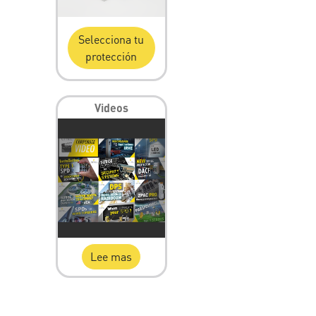
Selecciona tu
protección
Videos
Lee mas