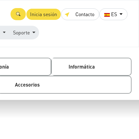
Inicia sesión
Contacto
ES
s
Soporte
onía
Informática
Accesorios