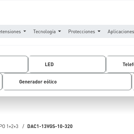
etensiones
Tecnología
Protecciones
Aplicacione
LED
Telef
Generador eólico
PO 1+2+3
/
DAC1-13VGS-10-320