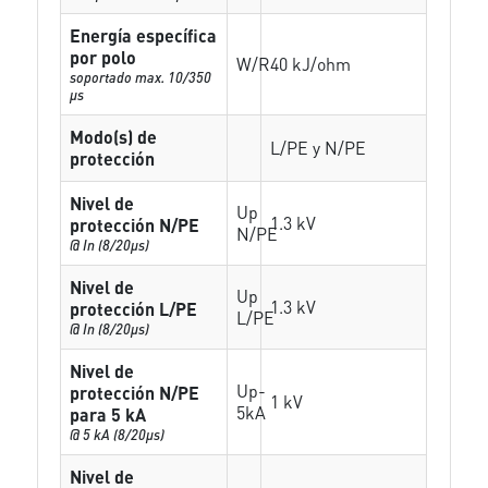
Energía específica
por polo
W/R
40 kJ/ohm
soportado max. 10/350
µs
Modo(s) de
L/PE y N/PE
protección
Nivel de
Up
1.3 kV
protección N/PE
N/PE
@ In (8/20µs)
Nivel de
Up
1.3 kV
protección L/PE
L/PE
@ In (8/20µs)
Nivel de
Up-
protección N/PE
1 kV
5kA
para 5 kA
@ 5 kA (8/20µs)
Nivel de