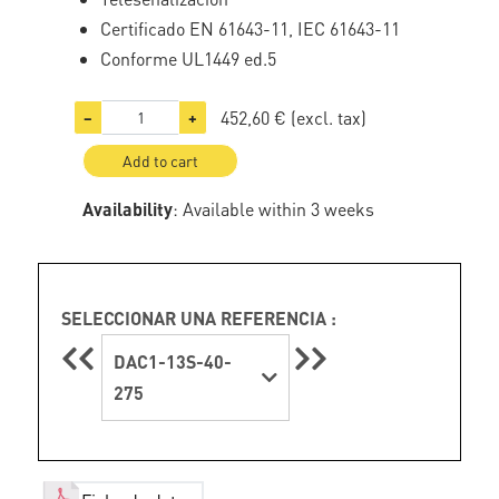
Certificado EN 61643-11, IEC 61643-11
Conforme UL1449 ed.5
452,60 €
(excl. tax)
−
+
Add to cart
Availability
: Available within 3 weeks
SELECCIONAR UNA REFERENCIA :
DAC1-13S-40-
275