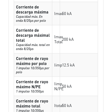
Corriente de
descarga máxima
Imax
50 kA
Capacidad máx. En
onda 8/20µs por polo
Corriente de
descarga máximal
Imax
200 kA
total
Total
Capacidad máx. total en
onda 8/20µs
Corriente de rayo
máximo por polo
Iimp
12.5 kA
1 impulso 10/350µs por
polo
Corriente de rayo
Iimp
50 kA
máximo N/PE
N/PE
1 impulso 10/350µs
Corriente de rayo
Itotal
50 kA
máximo total
1 impulso 10/350µs