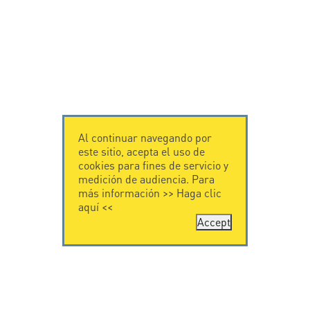
Al continuar navegando por
este sitio, acepta el uso de
cookies para fines de servicio y
medición de audiencia. Para
más información >>
Haga clic
aquí
<<
Accept
CONTÁCTENOS
CITEL
CITEL - 29 boulevard
Historia de CITEL
Edgar Quinet
Especialista en la