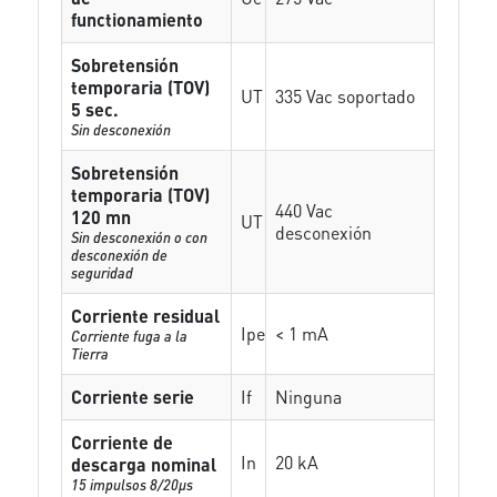
functionamiento
Sobretensión
temporaria (TOV)
UT
335 Vac soportado
5 sec.
Sin desconexión
Sobretensión
temporaria (TOV)
440 Vac
120 mn
UT
desconexión
Sin desconexión o con
desconexión de
seguridad
Corriente residual
Ipe
< 1 mA
Corriente fuga a la
Tierra
Corriente serie
If
Ninguna
Corriente de
In
20 kA
descarga nominal
15 impulsos 8/20µs