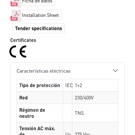
Ficha de datos
Installation Sheet
Tender specifications
Certificates
Características electricas
Tipo de protección
IEC
1+2
Red
230/400V
Régimen de
TNS
neutro
Tensión AC máx.
de
Uc
275 Vac