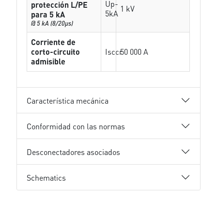
Up-
protección L/PE
1 kV
5kA
para 5 kA
@ 5 kA (8/20µs)
Corriente de
corto-circuito
Isccr
50 000 A
admisible
Característica mecánica
Conformidad con las normas
Desconectadores asociados
Schematics