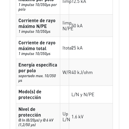
Iimp
12.5 kA
1 impulso 10/350µs por
polo
Corriente de rayo
Iimp
50 kA
máximo N/PE
N/PE
1 impulso 10/350µs
Corriente de rayo
Itotal
25 kA
máximo total
1 impulso 10/350µs
Energía específica
por polo
W/R
40 kJ/ohm
soportado max. 10/350
µs
Modo(s) de
L/N y N/PE
protección
Nivel de
Up
protección
1.6 kV
L/N
@ In (8/20µs) y @ 6 kV
(1,2/50 µs)