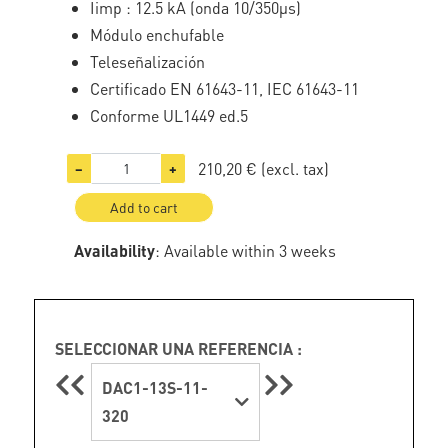
Iimp : 12.5 kA (onda 10/350µs)
Módulo enchufable
Teleseñalización
Certificado EN 61643-11, IEC 61643-11
Conforme UL1449 ed.5
210,20 €
(excl. tax)
−
+
Add to cart
Availability
: Available within 3 weeks
SELECCIONAR UNA REFERENCIA :
DAC1-13S-11-
320