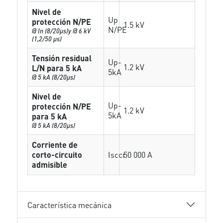
Nivel de
Up
protección N/PE
1.5 kV
N/PE
@ In (8/20µs)y @ 6 kV
(1,2/50 µs)
Tensión residual
Up-
1.2 kV
L/N para 5 kA
5kA
@ 5 kA (8/20µs)
Nivel de
Up-
protección N/PE
1.2 kV
5kA
para 5 kA
@ 5 kA (8/20µs)
Corriente de
corto-circuito
Isccr
50 000 A
admisible
Característica mecánica