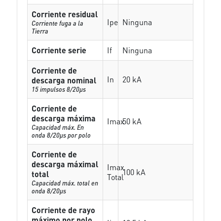
Corriente residual
Ipe
Ninguna
Corriente fuga a la
Tierra
Corriente serie
If
Ninguna
Corriente de
In
20 kA
descarga nominal
15 impulsos 8/20µs
Corriente de
descarga máxima
Imax
50 kA
Capacidad máx. En
onda 8/20µs por polo
Corriente de
descarga máximal
Imax
100 kA
total
Total
Capacidad máx. total en
onda 8/20µs
Corriente de rayo
máximo por polo