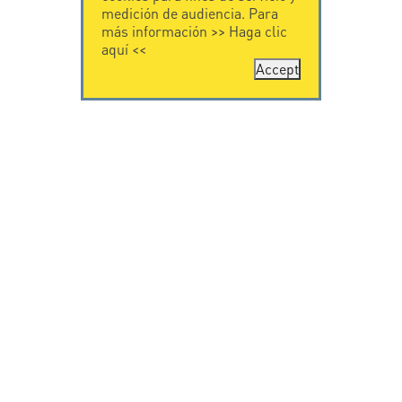
medición de audiencia. Para
más información >>
Haga clic
aquí
<<
Accept
CONTÁCTENOS
CITEL
CITEL - 29 boulevard
Historia de CITEL
Edgar Quinet
Especialista en la
75014 Paris - France
protección contra
Tel: +33.1.41.23.50.23
rayos
Presencia
internacional
VIDEO
SOPORTE
Citel in videos
Descarga
© Copyright CITEL 2026, Todos los derechos