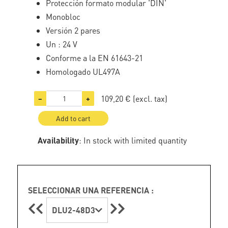
Protección formato modular 'DIN'
Monobloc
Versión 2 pares
Un : 24 V
Conforme a la EN 61643-21
Homologado UL497A
109,20 €
(excl. tax)
−
+
Add to cart
Availability
: In stock with limited quantity
SELECCIONAR UNA REFERENCIA :
DLU2-48D3