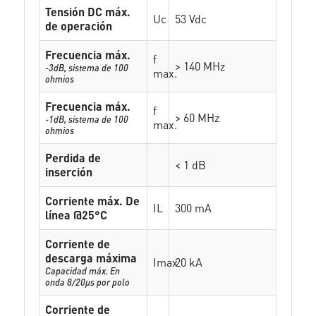
Tensión DC máx.
Uc
53 Vdc
de operación
Frecuencia máx.
f
> 140 MHz
-3dB, sistema de 100
max.
ohmios
Frecuencia máx.
f
> 60 MHz
-1dB, sistema de 100
max.
ohmios
Perdida de
< 1 dB
inserción
Corriente máx. De
IL
300 mA
línea @25°C
Corriente de
descarga máxima
Imax
20 kA
Capacidad máx. En
onda 8/20µs por polo
Corriente de