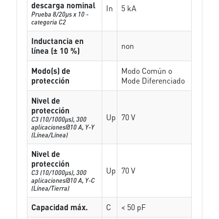
descarga nominal
In
5 kA
Prueba 8/20µs x 10 -
categoria C2
Inductancia en
non
línea (± 10 %)
Modo(s) de
Modo Común o
protección
Mode Diferenciado
Nivel de
protección
Up
70 V
C3 (10/1000μs), 300
aplicaciones@10 A, Y-Y
(Línea/Línea)
Nivel de
protección
Up
70 V
C3 (10/1000μs), 300
aplicaciones@10 A, Y-C
(Línea/Tierra)
Capacidad máx.
C
< 50 pF