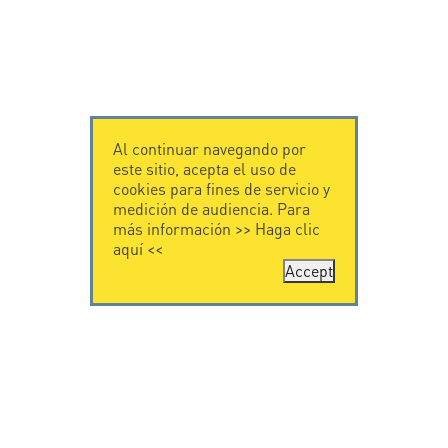
Al continuar navegando por
este sitio, acepta el uso de
cookies para fines de servicio y
medición de audiencia. Para
más información >>
Haga clic
aquí
<<
Accept
CONTÁCTENOS
CITEL
CITEL - 29 boulevard
Historia de CITEL
Edgar Quinet
Especialista en la
75014 Paris - France
protección contra