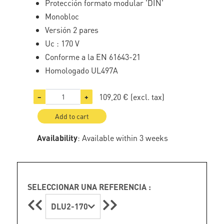
Protección formato modular 'DIN'
Monobloc
Versión 2 pares
Uc : 170 V
Conforme a la EN 61643-21
Homologado UL497A
109,20 €
(excl. tax)
−
+
Add to cart
Availability
: Available within 3 weeks
SELECCIONAR UNA REFERENCIA :
DLU2-170