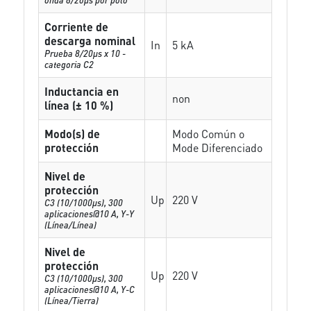
Corriente de
descarga nominal
In
5 kA
Prueba 8/20µs x 10 -
categoria C2
Inductancia en
non
línea (± 10 %)
Modo(s) de
Modo Común o
protección
Mode Diferenciado
Nivel de
protección
Up
220 V
C3 (10/1000μs), 300
aplicaciones@10 A, Y-Y
(Línea/Línea)
Nivel de
protección
Up
220 V
C3 (10/1000μs), 300
aplicaciones@10 A, Y-C
(Línea/Tierra)