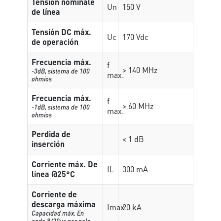
Tensión nominale
Un
150 V
de línea
Tensión DC máx.
Uc
170 Vdc
de operación
Frecuencia máx.
f
> 140 MHz
-3dB, sistema de 100
max.
ohmios
Frecuencia máx.
f
> 60 MHz
-1dB, sistema de 100
max.
ohmios
Perdida de
< 1 dB
inserción
Corriente máx. De
IL
300 mA
línea @25°C
Corriente de
descarga máxima
Imax
20 kA
Capacidad máx. En
onda 8/20µs por polo