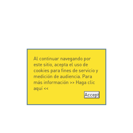
Al continuar navegando por
este sitio, acepta el uso de
cookies para fines de servicio y
medición de audiencia. Para
más información >>
Haga clic
aquí
<<
Accept
CONTÁCTENOS
CITEL
CITEL - 29 boulevard
Historia de CITEL
Edgar Quinet
Especialista en la