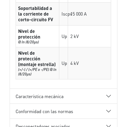
Soportabilidad a
la corriente de
Iscpv
15 000 A
corto-circuito FV
Nivel de
Up
2 kV
protección
@ In (8/20µs)
Nivel de
protección
Up
4 kV
(montaje estrella)
(+/-) / (+/PE o -/PE) @ In
(8/20µs)
Característica mecánica
Conformidad con las normas
Desconectadores asociados