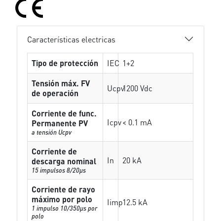
Características electricas
Tipo de protección
IEC
1+2
Tensión máx. FV
Ucpv
1200 Vdc
de operación
Corriente de func.
Icpv
< 0.1 mA
Permanente PV
a tensión Ucpv
Corriente de
In
20 kA
descarga nominal
15 impulsos 8/20µs
Corriente de rayo
máximo por polo
Iimp
12.5 kA
1 impulso 10/350µs por
polo