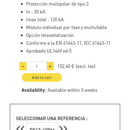
Protección multipolar de tipo 2
In : 20 kA
Imax total : 120 kA
Módulo individual por fase y enchufable
Opción teleseñalización
Conforme a la EN 61643-11, IEC 61643-11
Aprobado UL1449 ed.5
152,60 €
(excl. tax)
−
+
Add to cart
Availability
: Available within 3 weeks
SELECCIONAR UNA REFERENCIA :
DS43-400