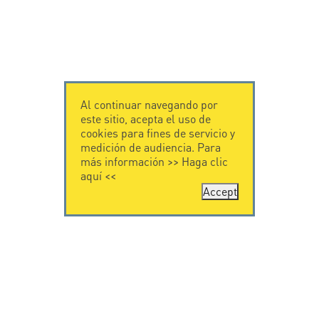
Al continuar navegando por
este sitio, acepta el uso de
cookies para fines de servicio y
medición de audiencia. Para
más información >>
Haga clic
aquí
<<
Accept
CONTÁCTENOS
CITEL
CITEL - 29 boulevard
Historia de CITEL
Edgar Quinet
Especialista en la
75014 Paris - France
protección contra