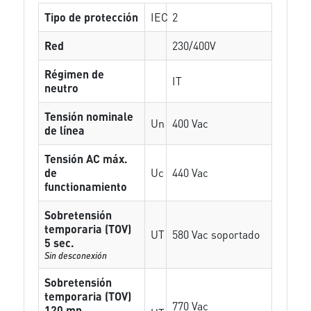
Tipo de protección
IEC
2
Red
230/400V
Régimen de
IT
neutro
Tensión nominale
Un
400 Vac
de línea
Tensión AC máx.
de
Uc
440 Vac
functionamiento
Sobretensión
temporaria (TOV)
UT
580 Vac soportado
5 sec.
Sin desconexión
Sobretensión
temporaria (TOV)
770 Vac
120 mn