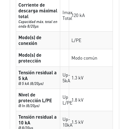
Corriente de
descarga máximal
Imax
120 kA
total
Total
Capacidad máx. total en
onda 8/20µs
Modo(s) de
L/PE
conexión
Modo(s) de
Modo común
protección
Tensión residual a
Up-
1.3 kV
5 kA
5kA
@ 5 kA (8/20µs)
Nivel de
Up
1.8 kV
protección L/PE
L/PE
@ In (8/20µs)
Tensión residual a
Up-
1.5 kV
10 kA
10kA
@ 8/20µs