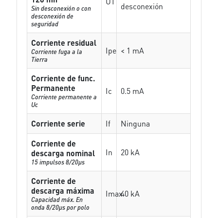
UT
desconexión
Sin desconexión o con
desconexión de
seguridad
Corriente residual
Ipe
< 1 mA
Corriente fuga a la
Tierra
Corriente de func.
Permanente
Ic
0.5 mA
Corriente permanente a
Uc
Corriente serie
If
Ninguna
Corriente de
In
20 kA
descarga nominal
15 impulsos 8/20µs
Corriente de
descarga máxima
Imax
40 kA
Capacidad máx. En
onda 8/20µs por polo