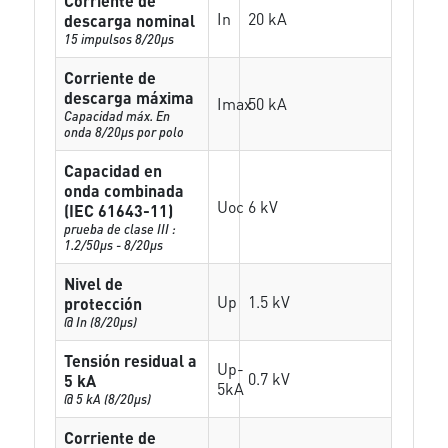
Corriente de
In
20 kA
descarga nominal
15 impulsos 8/20µs
Corriente de
descarga máxima
Imax
50 kA
Capacidad máx. En
onda 8/20µs por polo
Capacidad en
onda combinada
Uoc
6 kV
(IEC 61643-11)
prueba de clase III :
1.2/50µs - 8/20µs
Nivel de
Up
1.5 kV
protección
@ In (8/20µs)
Tensión residual a
Up-
0.7 kV
5 kA
5kA
@ 5 kA (8/20µs)
Corriente de