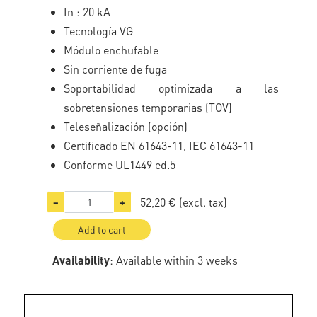
In : 20 kA
Tecnología VG
Módulo enchufable
Sin corriente de fuga
Soportabilidad optimizada a las
sobretensiones temporarias (TOV)
Teleseñalización (opción)
Certificado EN 61643-11, IEC 61643-11
Conforme UL1449 ed.5
52,20 €
(excl. tax)
−
+
Add to cart
Availability
: Available within 3 weeks