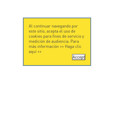
Al continuar navegando por
este sitio, acepta el uso de
cookies para fines de servicio y
medición de audiencia. Para
más información >>
Haga clic
aquí
<<
Accept
CONTÁCTENOS
CITEL
CITEL - 29 boulevard
Historia de CITEL
Edgar Quinet
Especialista en la
75014 Paris - France
protección contra
Tel: +33.1.41.23.50.23
rayos
Presencia