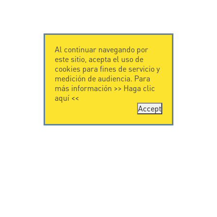
Al continuar navegando por
este sitio, acepta el uso de
cookies para fines de servicio y
medición de audiencia. Para
más información >>
Haga clic
aquí
<<
Accept
CONTÁCTENOS
CITEL
CITEL - 29 boulevard
Historia de CITEL
Edgar Quinet
Especialista en la
75014 Paris - France
protección contra
Tel: +33.1.41.23.50.23
rayos
Presencia