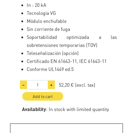
In : 20 kA
Tecnología VG
Módulo enchufable
Sin corriente de fuga
Soportabilidad optimizada a las
sobretensiones temporarias (TOV)
Teleseñalización (opción)
Certificado EN 61643-11, IEC 61643-11
Conforme UL1449 ed.5
52,20 €
(excl. tax)
−
+
Add to cart
Availability
: In stock with limited quantity