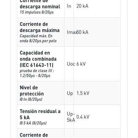
Corriente de
In
20 kA
descarga nominal
15 impulsos 8/20µs
Corriente de
descarga máxima
Imax
50 kA
Capacidad máx. En
onda 8/20µs por polo
Capacidad en
onda combinada
Uoc
6 kV
(IEC 61643-11)
prueba de clase III :
1.2/50µs - 8/20µs
Nivel de
Up
1.5 kV
protección
@ In (8/20µs)
Tensión residual a
Up-
0.4 kV
5 kA
5kA
@ 5 kA (8/20µs)
Corriente de