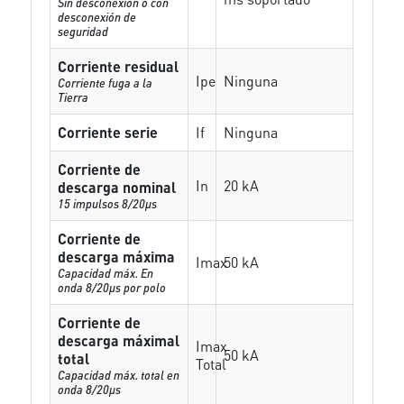
Sin desconexión o con
desconexión de
seguridad
Corriente residual
Ipe
Ninguna
Corriente fuga a la
Tierra
Corriente serie
If
Ninguna
Corriente de
In
20 kA
descarga nominal
15 impulsos 8/20µs
Corriente de
descarga máxima
Imax
50 kA
Capacidad máx. En
onda 8/20µs por polo
Corriente de
descarga máximal
Imax
50 kA
total
Total
Capacidad máx. total en
onda 8/20µs