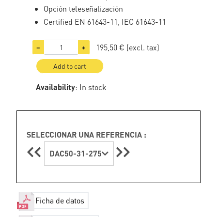
Opción teleseñalización
Certified EN 61643-11, IEC 61643-11
195,50 €
(excl. tax)
−
+
Add to cart
Availability
: In stock
SELECCIONAR UNA REFERENCIA :
DAC50-31-275
Ficha de datos