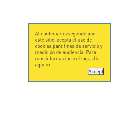
Al continuar navegando por
este sitio, acepta el uso de
cookies para fines de servicio y
medición de audiencia. Para
más información >>
Haga clic
aquí
<<
Accept
CONTÁCTENOS
CITEL
CITEL - 29 boulevard
Historia de CITEL
Edgar Quinet
Especialista en la
75014 Paris - France
protección contra
Tel: +33.1.41.23.50.23
rayos
Presencia