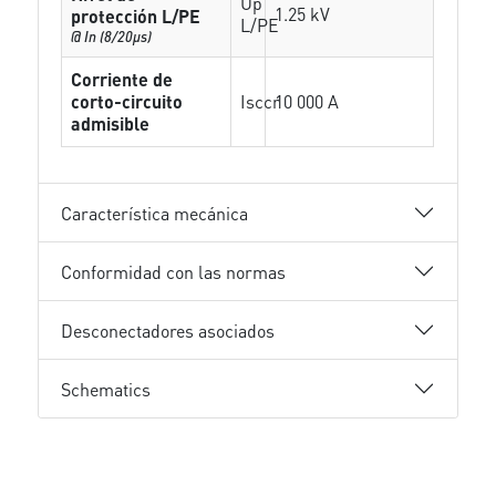
Up
1.25 kV
protección L/PE
L/PE
@ In (8/20µs)
Corriente de
corto-circuito
Isccr
10 000 A
admisible
Característica mecánica
Conformidad con las normas
Desconectadores asociados
Schematics