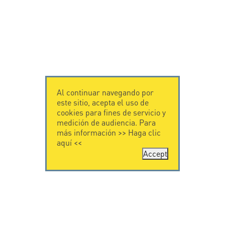
Al continuar navegando por
este sitio, acepta el uso de
cookies para fines de servicio y
medición de audiencia. Para
más información >>
Haga clic
aquí
<<
Accept
CONTÁCTENOS
CITEL
CITEL - 29 boulevard
Historia de CITEL
Edgar Quinet
Especialista en la