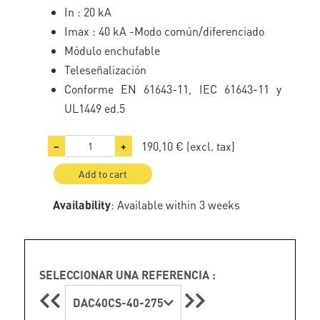
In : 20 kA
Imax : 40 kA -Modo común/diferenciado
Módulo enchufable
Teleseñalización
Conforme EN 61643-11, IEC 61643-11 y
UL1449 ed.5
190,10 €
(excl. tax)
−
+
Add to cart
Availability
: Available within 3 weeks
SELECCIONAR UNA REFERENCIA :
DAC40CS-40-275