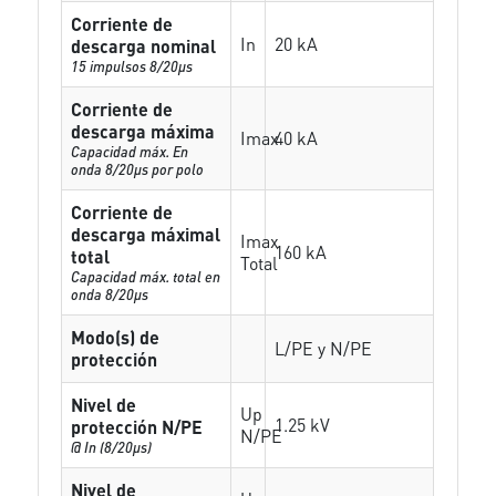
Corriente de
In
20 kA
descarga nominal
15 impulsos 8/20µs
Corriente de
descarga máxima
Imax
40 kA
Capacidad máx. En
onda 8/20µs por polo
Corriente de
descarga máximal
Imax
160 kA
total
Total
Capacidad máx. total en
onda 8/20µs
Modo(s) de
L/PE y N/PE
protección
Nivel de
Up
1.25 kV
protección N/PE
N/PE
@ In (8/20µs)
Nivel de