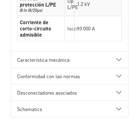
Up
1.2 kV
protección L/PE
L/PE
@ In (8/20µs)
Corriente de
corto-circuito
Isccr
10 000 A
admisible
Característica mecánica
Conformidad con las normas
Desconectadores asociados
Schematics