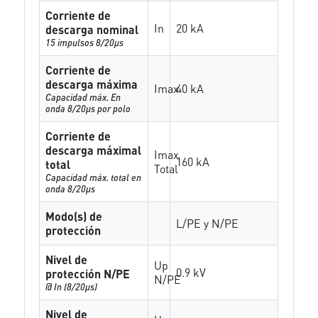
Corriente de
In
20 kA
descarga nominal
15 impulsos 8/20µs
Corriente de
descarga máxima
Imax
40 kA
Capacidad máx. En
onda 8/20µs por polo
Corriente de
descarga máximal
Imax
160 kA
total
Total
Capacidad máx. total en
onda 8/20µs
Modo(s) de
L/PE y N/PE
protección
Nivel de
Up
0.9 kV
protección N/PE
N/PE
@ In (8/20µs)
Nivel de