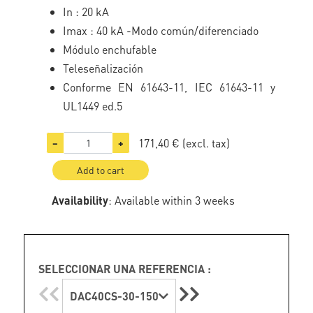
In : 20 kA
Imax : 40 kA -Modo común/diferenciado
Módulo enchufable
Teleseñalización
Conforme EN 61643-11, IEC 61643-11 y
UL1449 ed.5
171,40 €
(excl. tax)
−
+
Add to cart
Availability
: Available within 3 weeks
SELECCIONAR UNA REFERENCIA :
DAC40CS-30-150