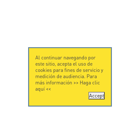
Al continuar navegando por
este sitio, acepta el uso de
cookies para fines de servicio y
medición de audiencia. Para
más información >>
Haga clic
aquí
<<
Accept
CONTÁCTENOS
CITEL
CITEL - 29 boulevard
Historia de CITEL
Edgar Quinet
Especialista en la