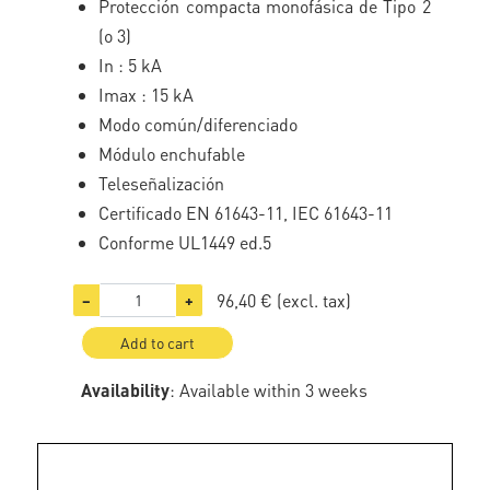
Protección compacta monofásica de Tipo 2
(o 3)
In : 5 kA
Imax : 15 kA
Modo común/diferenciado
Módulo enchufable
Teleseñalización
Certificado EN 61643-11, IEC 61643-11
Conforme UL1449 ed.5
96,40 €
(excl. tax)
−
+
Add to cart
Availability
: Available within 3 weeks