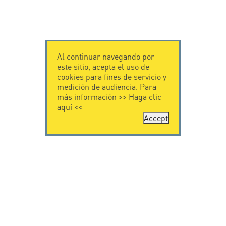
Al continuar navegando por
este sitio, acepta el uso de
cookies para fines de servicio y
medición de audiencia. Para
más información >>
Haga clic
aquí
<<
Accept
CONTÁCTENOS
CITEL
CITEL - 29 boulevard
Historia de CITEL
Edgar Quinet
Especialista en la
75014 Paris - France
protección contra
Tel: +33.1.41.23.50.23
rayos
Presencia