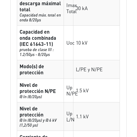
descarga máximal
Imax
30 kA
total
Total
Capacidad máx. total en
onda 8/20µs
Capacidad en
onda combinada
Uoc
10 kV
(IEC 61643-11)
prueba de clase III :
1.2/50µs - 8/20µs
Modo(s) de
L/PE y N/PE
protección
Nivel de
Up
1.5 kV
protección N/PE
N/PE
@ In (8/20µs)
Nivel de
Up
protección
1.1 kV
L/N
@ In (8/20µs) y @ 6 kV
(1,2/50 µs)
Corriente de