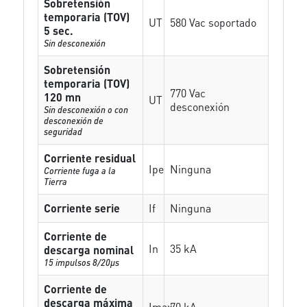
Sobretensión
temporaria (TOV)
UT
580 Vac soportado
5 sec.
Sin desconexión
Sobretensión
temporaria (TOV)
770 Vac
120 mn
UT
desconexión
Sin desconexión o con
desconexión de
seguridad
Corriente residual
Ipe
Ninguna
Corriente fuga a la
Tierra
Corriente serie
If
Ninguna
Corriente de
In
35 kA
descarga nominal
15 impulsos 8/20µs
Corriente de
descarga máxima
Imax
70 kA