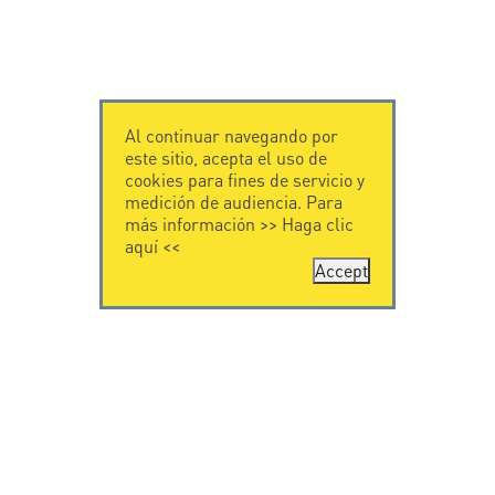
Al continuar navegando por
este sitio, acepta el uso de
cookies para fines de servicio y
medición de audiencia. Para
más información >>
Haga clic
aquí
<<
Accept
CONTÁCTENOS
CITEL
CITEL - 29 boulevard
Historia de CITEL
Edgar Quinet
Especialista en la
75014 Paris - France
protección contra
Tel: +33.1.41.23.50.23
rayos