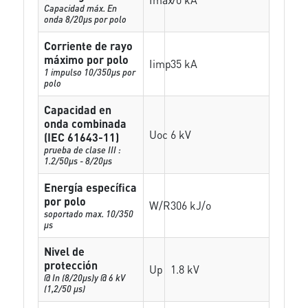
Capacidad máx. En
onda 8/20µs por polo
Corriente de rayo
máximo por polo
Iimp
35 kA
1 impulso 10/350µs por
polo
Capacidad en
onda combinada
Uoc
6 kV
(IEC 61643-11)
prueba de clase III :
1.2/50µs - 8/20µs
Energía específica
por polo
W/R
306 kJ/o
soportado max. 10/350
µs
Nivel de
protección
Up
1.8 kV
@ In (8/20µs)y @ 6 kV
(1,2/50 µs)