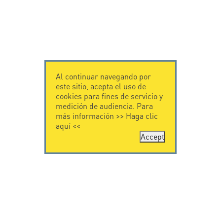
Al continuar navegando por
este sitio, acepta el uso de
cookies para fines de servicio y
medición de audiencia. Para
más información >>
Haga clic
aquí
<<
Accept
CONTÁCTENOS
CITEL
CITEL - 29 boulevard
Historia de CITEL
Edgar Quinet
Especialista en la
75014 Paris - France
protección contra