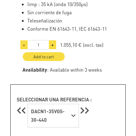
Iimp : 35 kA (onda 10/350µs)
Sin corriente de fuga
Teleseñalización
Conforme EN 61643-11, IEC 61643-11
1.055,10 €
(excl. tax)
−
+
Add to cart
Availability
: Available within 3 weeks
SELECCIONAR UNA REFERENCIA :
DACN1-35VGS-
30-440