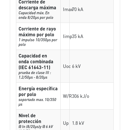
Corriente de
descarga máxima
Imax
70 kA
Capacidad máx. En
onda 8/20µs por polo
Corriente de rayo
máximo por polo
Iimp
35 kA
1 impulso 10/350µs por
polo
Capacidad en
onda combinada
Uoc
6 kV
(IEC 61643-11)
prueba de clase III :
1.2/50µs - 8/20µs
Energía específica
por polo
W/R
306 kJ/o
soportado max. 10/350
µs
Nivel de
protección
Up
1.8 kV
@ In (8/20µs)y @ 6 kV