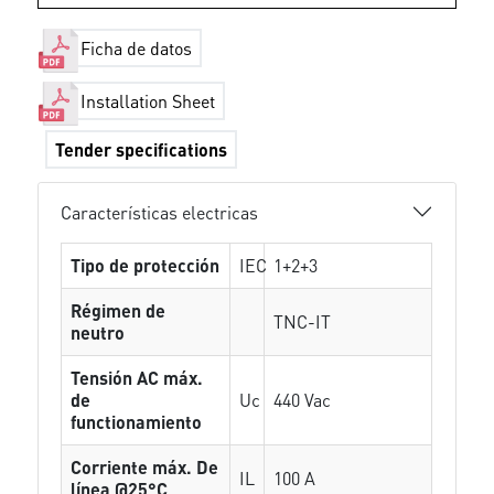
Ficha de datos
Installation Sheet
Tender specifications
Características electricas
Tipo de protección
IEC
1+2+3
Régimen de
TNC-IT
neutro
Tensión AC máx.
de
Uc
440 Vac
functionamiento
Corriente máx. De
IL
100 A
línea @25°C