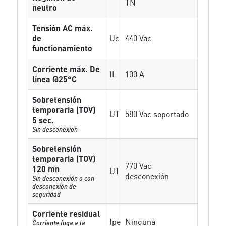
TN
neutro
Tensión AC máx.
de
Uc
440 Vac
functionamiento
Corriente máx. De
IL
100 A
línea @25°C
Sobretensión
temporaria (TOV)
UT
580 Vac soportado
5 sec.
Sin desconexión
Sobretensión
temporaria (TOV)
770 Vac
120 mn
UT
desconexión
Sin desconexión o con
desconexión de
seguridad
Corriente residual
Ipe
Ninguna
Corriente fuga a la