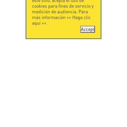
este sitio, acepta el uso de
cookies para fines de servicio y
medición de audiencia. Para
más información >>
Haga clic
aquí
<<
Accept
CONTÁCTENOS
CITEL
CITEL - 29 boulevard
Historia de CITEL
Edgar Quinet
Especialista en la
75014 Paris - France
protección contra
Tel: +33.1.41.23.50.23
rayos
Presencia
internacional
VIDEO
SOPORTE
Citel in videos
Descarga