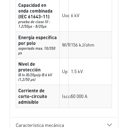
Capacidad en
onda combinada
Uoc
6 kV
(IEC 61643-11)
prueba de clase III :
1.2/50µs - 8/20µs
Energía específica
por polo
W/R
156 kJ/ohm
soportado max. 10/350
µs
Nivel de
protección
Up
1.5 kV
@ In (8/20µs)y @ 6 kV
(1,2/50 µs)
Corriente de
corto-circuito
Isccr
50 000 A
admisible
Característica mecánica