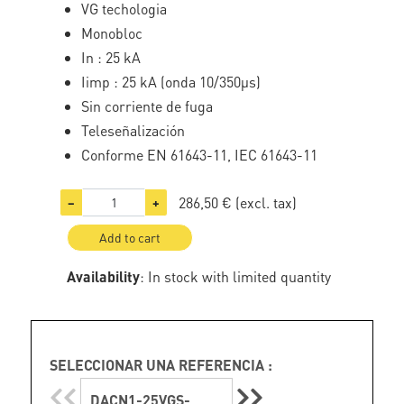
VG techologia
Monobloc
In : 25 kA
Iimp : 25 kA (onda 10/350µs)
Sin corriente de fuga
Teleseñalización
Conforme EN 61643-11, IEC 61643-11
286,50 €
(excl. tax)
−
+
Add to cart
Availability
: In stock with limited quantity
SELECCIONAR UNA REFERENCIA :
DACN1-25VGS-