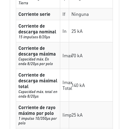
Tierra
Corriente serie
If
Ninguna
Corriente de
In
25 kA
descarga nominal
15 impulsos 8/20µs
Corriente de
descarga máxima
Imax
70 kA
Capacidad máx. En
onda 8/20µs por polo
Corriente de
descarga máximal
Imax
140 kA
total
Total
Capacidad máx. total en
onda 8/20µs
Corriente de rayo
máximo por polo
Iimp
25 kA
1 impulso 10/350µs por
polo