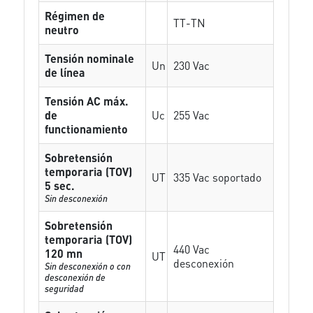
Régimen de
TT-TN
neutro
Tensión nominale
Un
230 Vac
de línea
Tensión AC máx.
de
Uc
255 Vac
functionamiento
Sobretensión
temporaria (TOV)
UT
335 Vac soportado
5 sec.
Sin desconexión
Sobretensión
temporaria (TOV)
440 Vac
120 mn
UT
desconexión
Sin desconexión o con
desconexión de
seguridad