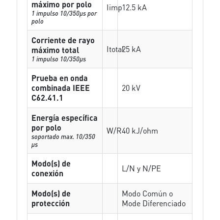
máximo por polo
Iimp
12.5 kA
1 impulso 10/350µs por
polo
Corriente de rayo
Itotal
25 kA
máximo total
1 impulso 10/350µs
Prueba en onda
combinada IEEE
20 kV
C62.41.1
Energía específica
por polo
W/R
40 kJ/ohm
soportado max. 10/350
µs
Modo(s) de
L/N y N/PE
conexión
Modo(s) de
Modo Común o
protección
Mode Diferenciado