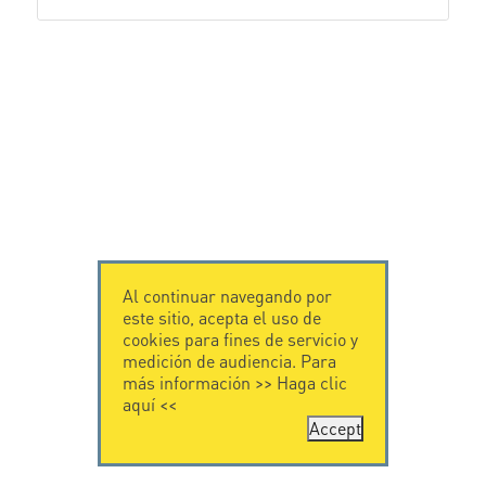
Al continuar navegando por
este sitio, acepta el uso de
cookies para fines de servicio y
medición de audiencia. Para
más información >>
Haga clic
aquí
<<
Accept