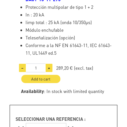
Protección multipolar de tipo 1 + 2
In : 20 kA
Iimp total : 25 kA (onda 10/350µs)
Módulo enchufable
Teleseñalización (opción)
Conforme a la NF EN 61643-11, IEC 61643-
11, UL1449 ed.5
289,20 €
(excl. tax)
−
+
Add to cart
Availability
: In stock with limited quantity
SELECCIONAR UNA REFERENCIA :