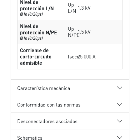
Nivel de
Up
1.3 kV
protección L/N
L/N
@ In (8/20µs)
Nivel de
Up
1.5 kV
protección N/PE
N/PE
@ In (8/20µs)
Corriente de
corto-circuito
Isccr
25 000 A
admisible
Característica mecánica
Conformidad con las normas
Desconectadores asociados
Schematics