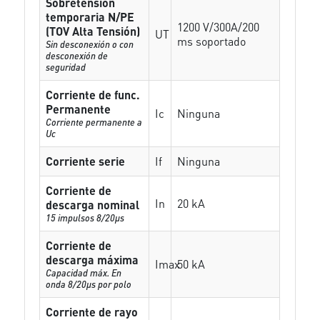
Sobretensión
temporaria N/PE
1200 V/300A/200
(TOV Alta Tensión)
UT
ms soportado
Sin desconexión o con
desconexión de
seguridad
Corriente de func.
Permanente
Ic
Ninguna
Corriente permanente a
Uc
Corriente serie
If
Ninguna
Corriente de
In
20 kA
descarga nominal
15 impulsos 8/20µs
Corriente de
descarga máxima
Imax
50 kA
Capacidad máx. En
onda 8/20µs por polo
Corriente de rayo